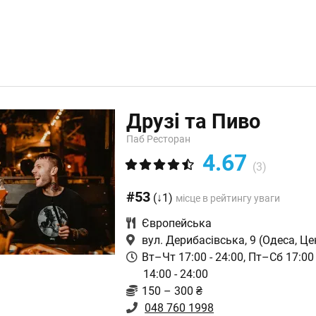
Друзі та Пиво
Паб Ресторан
4.67
(3)
#53
(↓1)
місце в рейтингу уваги
Європейська
вул. Дерибасівська, 9
(Одеса, Це
Вт–Чт 17:00 - 24:00, Пт–Сб 17:00 
14:00 - 24:00
150 – 300 ₴
048 760 1998