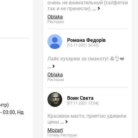
очень не внимательный (салфетки
так и не принесли),
...
Oblaka
Ресторан
Романа Федорів
[12.11.2021 20:45]
Лайк кухарям за смакоту! 🍝👌❤️
...
Oblaka
Ресторан
Воин Света
[07.11.2021 12:04]
нтр)
- 03:00, Нд
Красивое место, приятно удивили
цены
...
Mozart
Готель Ресторан