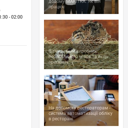
додому MAKITRA. Як він
працює
)
:30 - 02:00
Вітчизняний виробник
перепелиного м'яса та яєць
пропонує
На допомогу рестораторам -
система автоматизації обліку
в ресторані