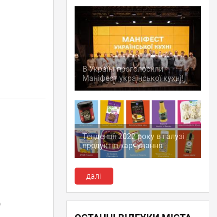
В Україні проголосили
Маніфест української кухні!
Тенденції 2022 року в галузі
продуктів харчування
далі
)