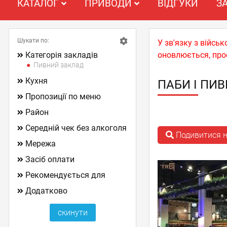
КАТАЛОГ
ПРИВОДИ
ВІДГУКИ
З
Шукати по:
У зв'язку з війс
Категорія закладів
оновлюється, про
Пивний заклад
Кухня
ПАБИ І ПИВ
Пропозиції по меню
Район
Середній чек без алкоголя
Подивитися н
Мережа
Засіб оплати
Рекомендується для
Додатково