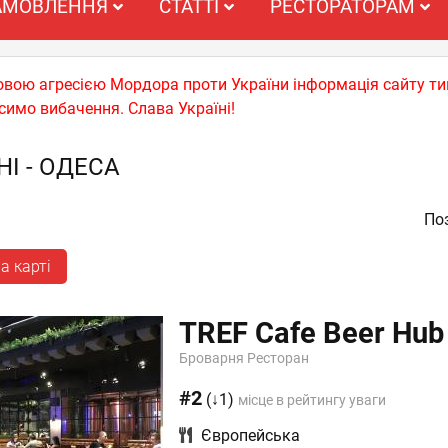
АМОВЛЕННЯ
СТАТТІ
РЕСТОРАТОРАМ
ьковою агресією Мордора проти України інформація сайту т
симо вибачення. Слава Україні!
НІ - ОДЕСА
Поз
а карті
TREF Cafe Beer Hub
Броварня Ресторан
#2
(↓1)
місце в рейтингу уваги
Європейська