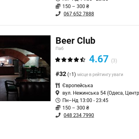
150 – 300 ₴
067 652 7888
Beer Club
Паб
4.67
(3)
#32
(↑1)
місце в рейтингу уваги
Європейська
вул. Нежинська 54
(Одеса, Центр
Пн–Нд 13:00 - 23:45
150 – 300 ₴
048 234 7990