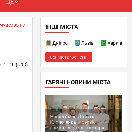
ЩЕ
имчасово не
ІНШІ МІСТА
Дніпро
Львів
Харків
всі міста/регіони
. 1–10 (з 10)
ГАРЯЧІ НОВИНИ МІСТА
Новий бізнес Євгена
Клопотенка — сервіс
замовлення шеф-кухаря