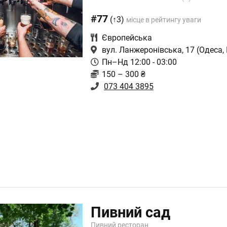
#77
(↑3)
місце в рейтингу уваги
Європейська
вул. Ланжеронівська, 17
(Одеса,
Пн–Нд 12:00 - 03:00
150 – 300 ₴
073 404 3895
Пивний сад
Пивний ресторан