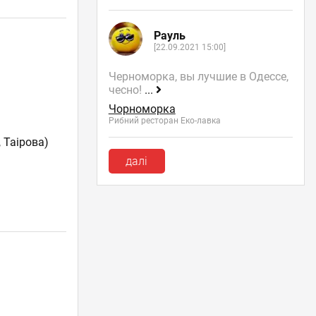
Рауль
[22.09.2021 15:00]
Черноморка, вы лучшие в Одессе,
чесно!
...
Чорноморка
Рибний ресторан Еко-лавка
 Таірова)
далі