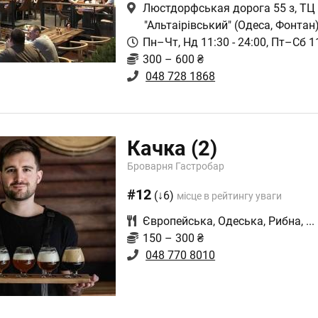
Люстдорфськая дорога 55 з, ТЦ
"Альтаірівський"
(Одеса, Фонтан
Пн–Чт, Нд 11:30 - 24:00, Пт–Сб 11
300 – 600 ₴
048 728 1868
Качка
(2)
Броварня Гастробар
#12
(↓6)
місце в рейтингу уваги
Європейська
,
Одеська
,
Рибна
,
...
150 – 300 ₴
048 770 8010