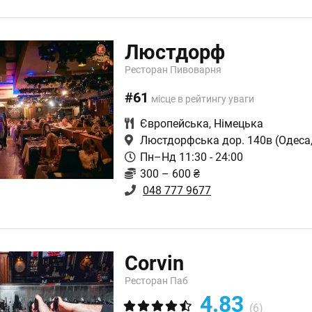
Люстдорф
Ресторан Пивоварня
#61
місце в рейтингу уваги
Європейська
,
Німецька
Люстдорфська дор. 140в
(Одеса,
Пн–Нд 11:30 - 24:00
300 – 600 ₴
048 777 9677
Corvin
Ресторан Паб
4.83
(6)