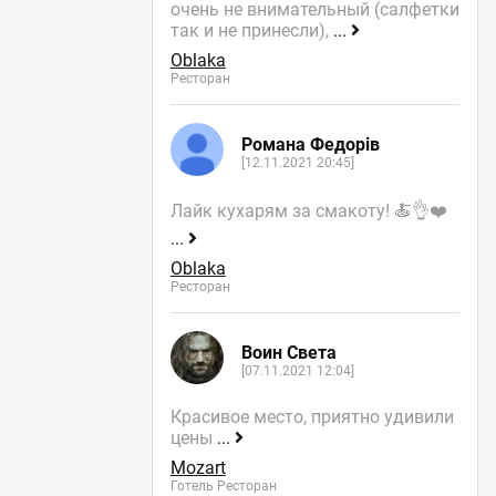
очень не внимательный (салфетки
так и не принесли),
...
Oblaka
Ресторан
Романа Федорів
[12.11.2021 20:45]
Лайк кухарям за смакоту! 🍝👌❤️
...
Oblaka
Ресторан
Воин Света
[07.11.2021 12:04]
Красивое место, приятно удивили
цены
...
Mozart
Готель Ресторан