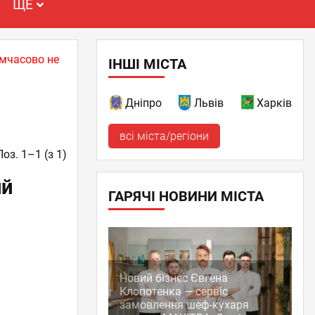
ЩЕ
имчасово не
ІНШІ МІСТА
Дніпро
Львів
Харків
всі міста/регіони
Поз. 1–1 (з 1)
ий
ГАРЯЧІ НОВИНИ МІСТА
Новий бізнес Євгена
Клопотенка — сервіс
замовлення шеф-кухаря