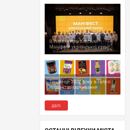
В Україні проголосили
Маніфест української кухні!
Тенденції 2022 року в галузі
продуктів харчування
далі