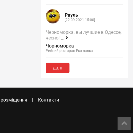
Рауль
[22.09.2021 15:00]
Черноморка, вы лучшие в Одессе,
чесно!
...
Чорноморка
Рибний ресторан Еко-лавка
далі
 розміщення
Контакти