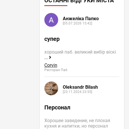
ОСТАННІ ВІДГУКИ МІСТА
Анжеліка Папко
[05.07.2026 15:42]
супер
хороший паб. великий вибір віскі
...
Corvin
Ресторан Паб
Oleksandr Bilash
[23.11.2024 23:55]
Персонал
Хорошее заведение, не плохая
кухня и напитки, но персонал