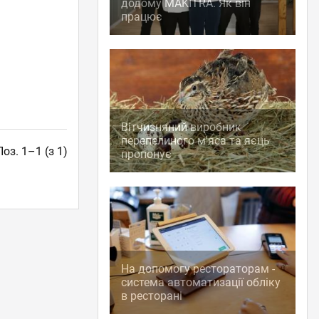
додому MAKITRA. Як він
працює
Вітчизняний виробник
перепелиного м'яса та яєць
Поз. 1–1 (з 1)
пропонує
На допомогу рестораторам -
система автоматизації обліку
в ресторані