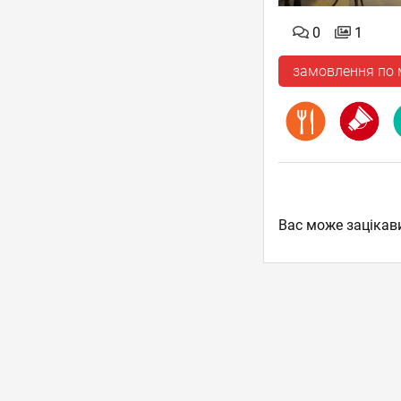
0
1
замовлення по
Вас може зацікав