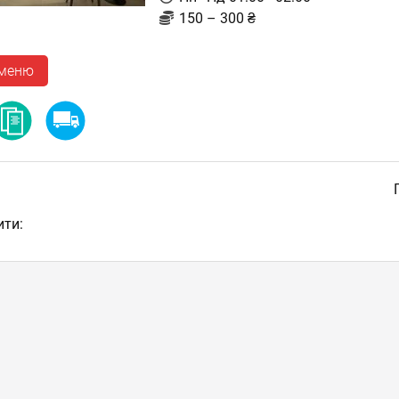
150 – 300 ₴
 меню
ити: