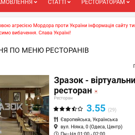
АМОВЛЕННЯ
СТАТТІ
РЕСТОРАТОРАМ
ьковою агресією Мордора проти України інформація сайту т
симо вибачення. Слава Україні!
Я ПО МЕНЮ РЕСТОРАНІВ
Зразок - віртуальн
ресторан
Ресторан
3.55
(29)
Європейська
,
Українська
вул. Ніяка, 0
(Одеса, Центр)
Пн–Нд 01:00 - 02:00