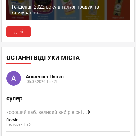
Тенденції 2022 року в галузі продуктів
харчування
далі
ОСТАННІ ВІДГУКИ МІСТА
Анжеліка Папко
[05.07.2026 15:42]
супер
хороший паб. великий вибір віскі
...
Corvin
Ресторан Паб