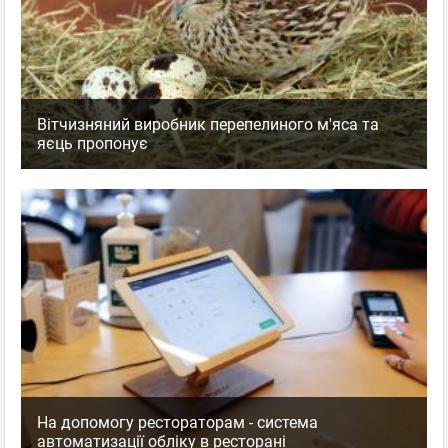
Вітчизняний виробник перепелиного м'яса та
яєць пропонує
На допомогу рестораторам - система
автоматизації обліку в ресторані