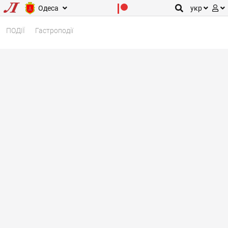
Одеса
укр
ПОДІЇ
Гастроподії