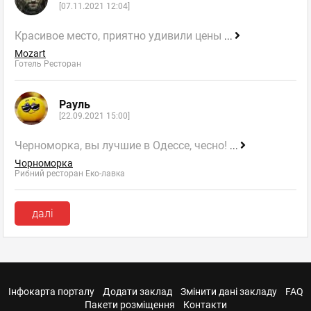
[07.11.2021 12:04]
Красивое место, приятно удивили цены
...
Mozart
Готель Ресторан
Рауль
[22.09.2021 15:00]
Черноморка, вы лучшие в Одессе, чесно!
...
Чорноморка
Рибний ресторан Еко-лавка
далі
Інфокарта порталу
Додати заклад
Змінити дані закладу
FAQ
Пакети розміщення
Контакти