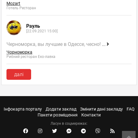
Mozart
Готель Ресторан
Рауль
[22.09.2021 15:00]
Черноморка, вы лучшие в Одессе, чесно!
...
Чорноморка
Рибний ресторан Еко-лавка
далі
Інфокарта порталу
Додати заклад
Змінити дані закладу
FAQ
Пакети розміщення
Контакти
Ласун в соцмережах: