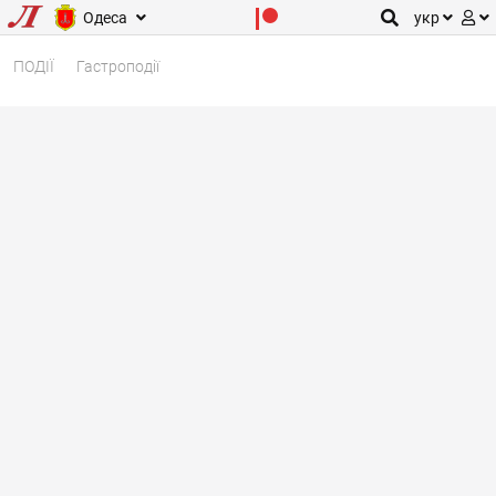
Одеса
укр
ПОДІЇ
Гастроподії