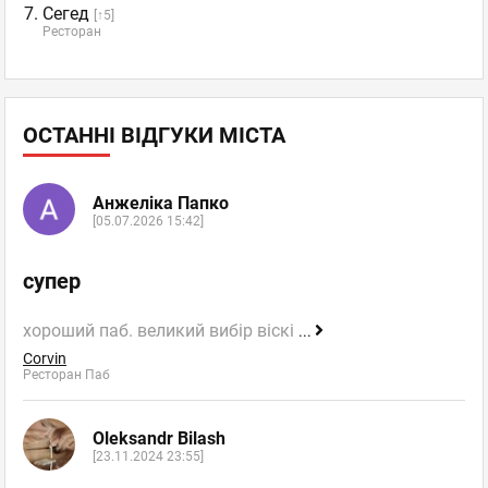
Сегед
[↑5]
Ресторан
ОСТАННІ ВІДГУКИ МІСТА
Анжеліка Папко
[05.07.2026 15:42]
супер
хороший паб. великий вибір віскі
...
Corvin
Ресторан Паб
Oleksandr Bilash
[23.11.2024 23:55]