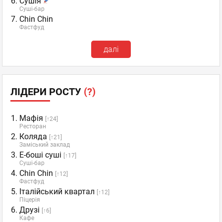
Сушія
Суші-бар
Chin Chin
Фастфуд
далі
ЛІДЕРИ РОСТУ
(?)
Мафія
[↑24]
Ресторан
Коляда
[↑21]
Заміський заклад
Е-боші суші
[↑17]
Суші-бар
Chin Chin
[↑12]
Фастфуд
Італійський квартал
[↑12]
Піцерія
Друзі
[↑6]
Кафе