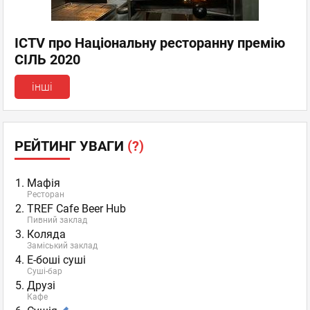
ICTV про Національну ресторанну премію
СІЛЬ 2020
інші
РЕЙТИНГ УВАГИ
(?)
Мафія
Ресторан
TREF Cafe Beer Hub
Пивний заклад
Коляда
Заміський заклад
Е-боші суші
Суші-бар
Друзі
Кафе