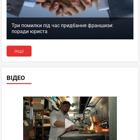
Три помилки під час придбання франшизи:
поради юриста
інші
ВІДЕО