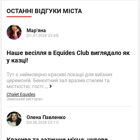
ОСТАННІ ВІДГУКИ МІСТА
Мар'яна
[31.07.2026 23:45]
Наше весілля в Equides Club виглядало як
у казці!
Тут є неймовірно красиві локаціі для виїзних
церемоній. Бенкетний зал вразив стилем та
місткістю: гості
...
Chalet Equides
Заміський ресторан
Олена Павленко
[30.06.2026 23:11]
Красиве та затишне місце, чудове