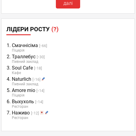
далі
ЛІДЕРИ РОСТУ
(?)
Смачнісіма
[↑66]
Піцерія
Траллебус
[↑30]
Пивний заклад
Soul Cafe
[↑18]
Кафе
Naturlich
[↑16]
Пивний заклад
Amore mio️
[↑14]
Піцерія
Выхухоль
[↑14]
Ресторан
Наживо
[↑12]
Ресторан