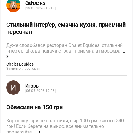
Світлана
[29.05.2026 15:18]
Стильний інтер'єр, смачна кухня, приємний
персонал
Дуже сподобався ресторан Chalet Equides: стильний
інтер’єр, цікава подача страв і приємна атмосфера.
...
Chalet Equides
Заміський ресторан
Игорь
[06.05.2026 19:26]
Обвесили на 150 грн
Картошку фри не положили, сыр 100 грм вместо 240
грн! Если берете на вынос, все внимательно
проверяйте,
...