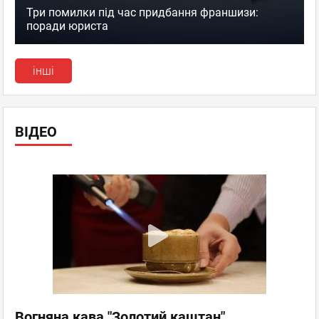
Три помилки під час придбання франшизи:
поради юриста
інші
ВІДЕО
Вогняна кава "Золотий каштан"