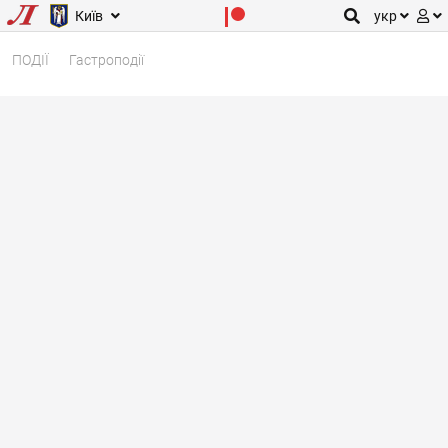
Київ
укр
ПОДІЇ
Гастроподії