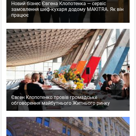
Новий бізнес Євгена Клопотенка — сервіс
замовлення шеф-кухаря додому MAKITRA. Як він
працює
Євген Клопотенко провів громадське
обговорення майбутнього Житнього ринку