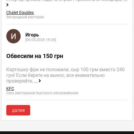
Chalet Equides
Загородный ресторан
Игорь
[06.05.2026 19:26]
Обвесили на 150 грн
Картошку фри не положили, сыр 100 грм вместо 240
грн! Если берете на вынос, все внимательно
проверяйте,
...
KFC
Сеть ресторанов быстрого обслуживания
далее