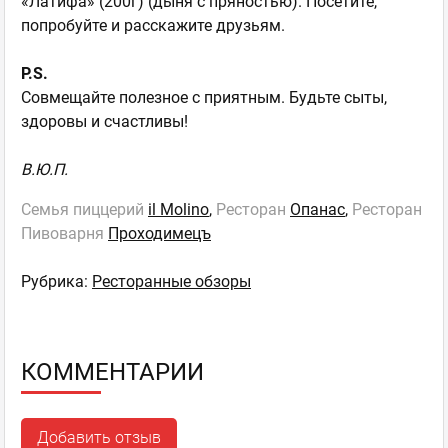
«Латифа» (200г) (дыня с пряностью). Посетите,
попробуйте и расскажите друзьям.
P
.
S
.
Совмещайте полезное с приятным. Будьте сыты,
здоровы и счастливы!
В.Ю.П.
Семья пиццерий
il Molino
,
Ресторан
Опанас
,
Ресторан
Пивоварня
Проходимецъ
Рубрика:
Ресторанные обзоры
КОММЕНТАРИИ
Добавить отзыв