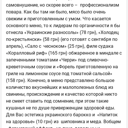
самовнушение, но скорее всего – профессионализм
повара. Как бы там ни было, мясо было очень
свежим и приготовленным с умом. Что касается
основного меню, то к лидерам по органичности я бы
отнесла «Украинские разносолы» (78 грн), «Холодец
по-крестьянски» (58 грн) (его готовят с сентября по
апрель), «Сало с чесноком» (25 грн), филе судака
«Коралловый риф» (165 грн) обжаренное в миндале с
запеченными томатами «Черри» под сливочно-
креветочным соусом и «Форель приготовленную на
гриле на лимонном соусе под томатной сальсой»
(158 грн). Конечно, в меню представлено большое
количество вкуснейших и малополезных блюд из
свинины, происхождение и качество которой никто
не смеет ставить под сомнение, при этом такие
кушанья не по душе приверженцам здоровой еды.
Для Вас эстетика украинского барокко и «Напиток
на здоровье» (10 грн) из шиповника и меда. Вобщем