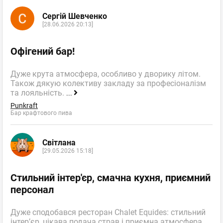
Сергій Шевченко
[28.06.2026 20:13]
Офігений бар!
Дуже крута атмосфера, особливо у дворику літом.
Також дякую колективу закладу за професіоналізм
та лояльність.
...
Punkraft
Бар крафтового пива
Світлана
[29.05.2026 15:18]
Стильний інтер'єр, смачна кухня, приємний
персонал
Дуже сподобався ресторан Chalet Equides: стильний
інтер’єр, цікава подача страв і приємна атмосфера.
...