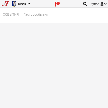
Киев
рус
СОБЫТИЯ
Гастрособытия