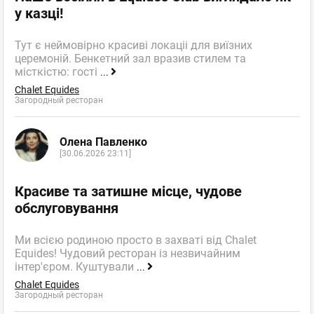
у казці!
Тут є неймовірно красиві локаціі для виїзних
церемоній. Бенкетний зал вразив стилем та
місткістю: гості
...
Chalet Equides
Загородный ресторан
Олена Павленко
[30.06.2026 23:11]
Красиве та затишне місце, чудове
обслуговування
Ми всією родиною просто в захваті від Chalet
Equides! Чудовий ресторан із незвичайним
інтер'єром. Куштували
...
Chalet Equides
Загородный ресторан