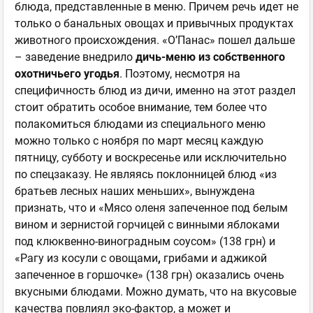
блюда, представленные в меню. Причем речь идет не
только о банальных овощах и привычных продуктах
животного происхождения. «О’Панас» пошел дальше
– заведение внедрило
дичь-меню из собственного
охотничьего угодья
. Поэтому, несмотря на
специфичность блюд из дичи, именно на этот раздел
стоит обратить особое внимание, тем более что
полакомиться блюдами из специального меню
можно только с ноября по март месяц каждую
пятницу, субботу и воскресенье или исключительно
по спецзаказу. Не являясь поклонницей блюд «из
братьев лесных наших меньших», вынуждена
признать, что и «Мясо оленя запеченное под белым
вином и зернистой горчицей с винными яблоками
под клюквенно-виноградным соусом» (138 грн) и
«Рагу из косули с овощами
,
грибами и аджикой
запеченное в горшочке» (138 грн) оказались очень
вкусными блюдами. Можно думать, что на вкусовые
качества повлиял эко-фактор, а может и