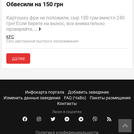
Обвесили на 150 грн
Картошку фри не положили, сыр 100 грм вместо 240
грн! Если берете на вынос, все внимательно
проверяйте,
...
KFC
Сеть ресторанов быстрого обслуживания
далее
Инфокарта портала
Добавить заведение
Изменить данные заведения
FAQ (ЧаВо)
Пакеты размещения
Контакты
Ласун в соцсетях:
Политика конфеденциальности