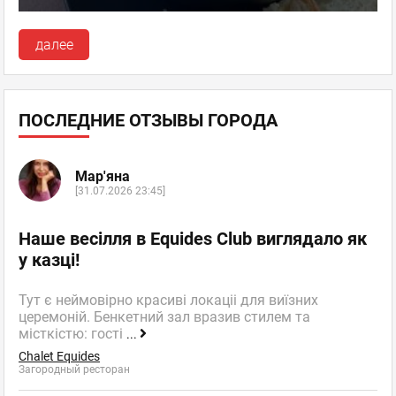
далее
ПОСЛЕДНИЕ ОТЗЫВЫ ГОРОДА
Мар'яна
[31.07.2026 23:45]
Наше весілля в Equides Club виглядало як
у казці!
Тут є неймовірно красиві локаціі для виїзних
церемоній. Бенкетний зал вразив стилем та
місткістю: гості
...
Chalet Equides
Загородный ресторан