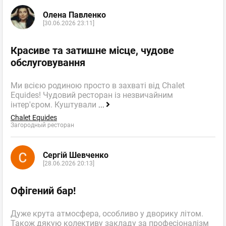
Олена Павленко
[30.06.2026 23:11]
Красиве та затишне місце, чудове
обслуговування
Ми всією родиною просто в захваті від Chalet
Equides! Чудовий ресторан із незвичайним
інтер'єром. Куштували
...
Chalet Equides
Загородный ресторан
Сергій Шевченко
[28.06.2026 20:13]
Офігений бар!
Дуже крута атмосфера, особливо у дворику літом.
Також дякую колективу закладу за професіоналізм