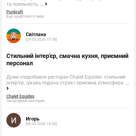
та лояльність.
...
Punkraft
Бар крафтового пива
Світлана
[29.05.2026 15:18]
Стильний інтер'єр, смачна кухня, приємний
персонал
Дуже сподобався ресторан Chalet Equides: стильний
інтер’єр, цікава подача страв і приємна атмосфера.
...
Chalet Equides
Загородный ресторан
Игорь
[06.05.2026 19:26]