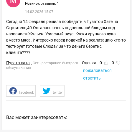
Новичок
отзывов: 1
14.02.2026 15:07
Сегодня 14 февраля решила пообедать в Пузатой Хате на
Строителе,40.Осталась очень недовольной блюдом под
названием Жульен. Ужасный вкус. Куски крупного лука
вместо мяса. Интересно перед подачей на реализацию кто-то
тестирует готовые блюда? За что деньги берете с
клиента????
Пузата хата
,
Оценка
0
0
Сеть ресторанов быстрого
обслуживания
пожаловаться
ответить
facebook
twitter
Ваc может заинтересовать: