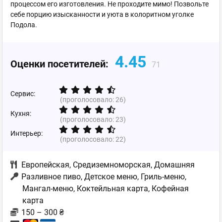
процессом его изготовления. Не проходите мимо! Позвольте
себе порцию изысканности и уюта в колоритном уголке
Подола.
4.45
Оценки посетителей:
71
Сервис:
(проголосовало:
26
)
Кухня:
(проголосовало:
23
)
Интерьер:
(проголосовало:
22
)
Европейская
,
Средиземноморская
,
Домашняя
Разливное пиво, Детское меню, Гриль-меню,
Мангал-меню, Коктейльная карта, Кофейная
карта
150 – 300 ₴