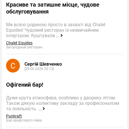
Красиве та затишне місце, чудове
обслуговування
Ми всією родиною просто в захваті від Chalet
Equides! Чудовий ресторан із незвичайним
інтер'єром. Куштували
...
Chalet Equides
Загородный ресторан
Сергій Шевченко
[28.06.2026 20:13]
Офігений бар!
Дуже крута атмосфера, особливо у дворику літом.
Також дякую колективу закладу за професіоналізм
та лояльність.
...
Punkraft
Бар крафтового пива