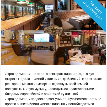
о
З
а
к
р
ы
т
о
о
к
о
н
ч
а
т
е
л
ь
н
«Проходимецъ» - не просто ресторан-пивоварня, это дух
старого Подола – живой и как никогда близкий. В трех залах
ресторана можно комфортно отдохнуть всей семьей,
послушать живую музыку, насладиться великолепными
блюдами европейской и азиатской кухни. Паб
«Проходимецъ» предоставляет уникальную возможность не
просто выпить бокал живого пива, но и понаблюдать за