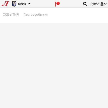
Киев
рус
СОБЫТИЯ
Гастрособытия