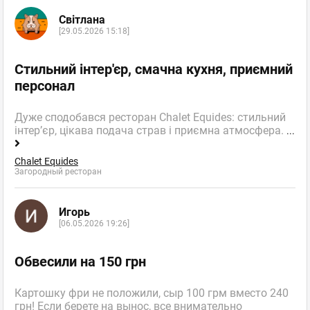
Світлана
[29.05.2026 15:18]
Стильний інтер'єр, смачна кухня, приємний
персонал
Дуже сподобався ресторан Chalet Equides: стильний
інтер’єр, цікава подача страв і приємна атмосфера.
...
Chalet Equides
Загородный ресторан
Игорь
[06.05.2026 19:26]
Обвесили на 150 грн
Картошку фри не положили, сыр 100 грм вместо 240
грн! Если берете на вынос, все внимательно