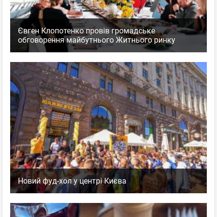
Євген Клопотенко провів громадське
обговорення майбутнього Житнього ринку
Новий фуд-хол у центрі Києва