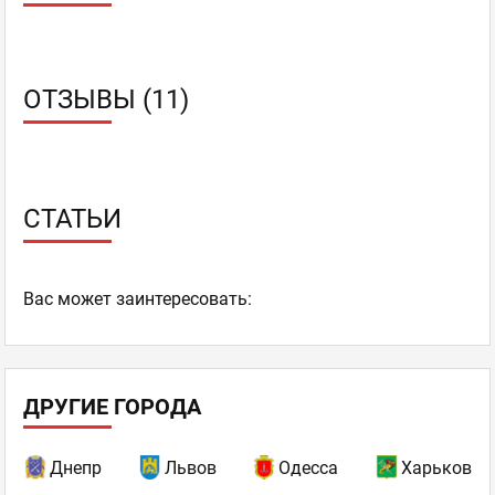
коктейльная карта
Собственная выпечка
Собственная мини-пивоварня - Открытая
ОТЗЫВЫ (11)
пивоварня. Здесь варят 5 сортов домашнего
пива
Спортивные трансляции
ТВ-плазмы - В спорт-баре плазменные стены
Cima Digitec
СТАТЬИ
Хоспер
Экологически чистые продукты - Натуральные
продукты с собственного фермерского
Ваc может заинтересовать:
хозяйства: козий сыр, масло, овощи и фрукты,
баранина
ДРУГИЕ ГОРОДА
Днепр
Львов
Одесса
Харьков