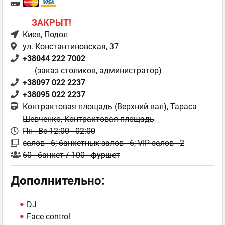
ЗАКРЫТ!
Киев
, Подол
ул. Константиновская, 37
+38044 222 7002
(заказ столиков, администратор)
+38097 022 2237
+38095 022 2237
Контрактовая площадь (Верхний вал), Тараса
Шевченко, Контрактовая площадь
Пн–Вс 12:00 - 02:00
залов - 6; банкетных залов - 6; VIP-залов - 2
60 - банкет / 100 - фуршет
Дополнительно:
DJ
Face control