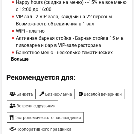
Happy hours (скидка на меню) - -15% на все меню
с 12:00 до 16:00
VIP-зал - 2 VIP-зала, каждый на 22 персоны.
Возможность объединения в 1 зал
WiFi - платно
Активная барная стойка - Барная стойка 15 м в
пивоварне и бар в VIP-зале ресторана
Банкетное меню - несколько тематических
Больше
вариантов банкетного меню
Банкетный зал - Зал "Пивоварня" на 40 персон,
зал "Спорт-бар 2" на 10 персон, зал "Спорт-бар1"
Рекомендуется для:
на 25 персон, зал "Кафе" на 25 персон, 2 VIP-зала
ресторана каждый на 22 персоны
Банкета
Бизнес-ланча
Веселой вечеринки
Детские праздники
Детское меню - 2 варианта детского меню и
Встречи с друзьями
развлечения
Еда на вынос - Пиво, домашние заготовки
Гастрономического наслаждения
(варенье, соленья), наливки, выпечка, козий сыр
Корпоративного праздника
и масло, специи на вынос