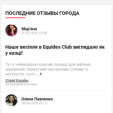
ПОСЛЕДНИЕ ОТЗЫВЫ ГОРОДА
Мар'яна
[31.07.2026 23:45]
Наше весілля в Equides Club виглядало як
у казці!
Тут є неймовірно красиві локаціі для виїзних
церемоній. Бенкетний зал вразив стилем та
місткістю: гості
...
Chalet Equides
Загородный ресторан
Олена Павленко
[30.06.2026 23:11]