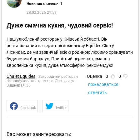
Новичок
отзывов: 1
28.02.2026 21:58
Дуже смачна кухня, чудовий сервіс!
Наш улюблений ресторан у Київській області. Він
розташований на території комплексу Equides Club у
Лісниках, де ми зазвичай всією родиною любимо орендувати
будиночки-барнхаус. Привітний персонал, смачна
європейська кухня, дуже атмосферно, рекомендую!
Chalet Equides
,
Оценка
0
0
Загородный ресторан
Новообуховская трасса, с. Лесники, ул.
пожаловаться
Вишневая, 36
ответить
facebook
twitter
Ваc может заинтересовать: