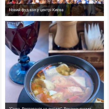
Новий фуд-хол у центрі Києва
"Сажа. Ресторація на вугіллі": Рекомендуємо