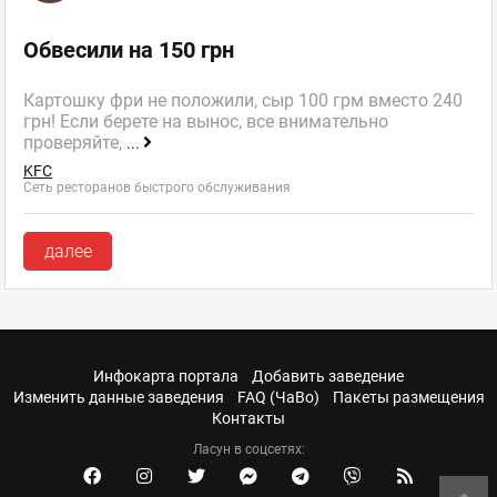
Обвесили на 150 грн
Картошку фри не положили, сыр 100 грм вместо 240
грн! Если берете на вынос, все внимательно
проверяйте,
...
KFC
Сеть ресторанов быстрого обслуживания
далее
Инфокарта портала
Добавить заведение
Изменить данные заведения
FAQ (ЧаВо)
Пакеты размещения
Контакты
Ласун в соцсетях: