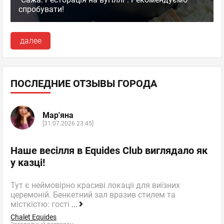
спробувати!
далее
ПОСЛЕДНИЕ ОТЗЫВЫ ГОРОДА
Мар'яна
[31.07.2026 23:45]
Наше весілля в Equides Club виглядало як
у казці!
Тут є неймовірно красиві локаціі для виїзних
церемоній. Бенкетний зал вразив стилем та
місткістю: гості
...
Chalet Equides