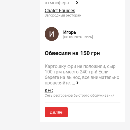
атмосфера.
...
Chalet Equides
Загородный ресторан
Игорь
[06.05.2026 19:26]
Обвесили на 150 грн
Картошку фри не положили, сыр
100 грм вместо 240 грн! Если
берете на вынос, все внимательно
проверяйте,
...
KFC
Сеть ресторанов быстрого обслуживания
далее