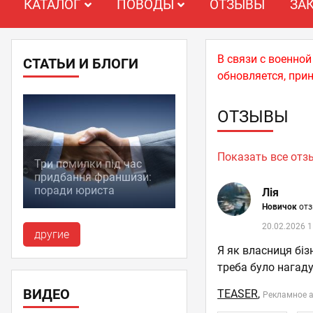
КАТАЛОГ
ПОВОДЫ
ОТЗЫВЫ
ЗА
В связи с военно
СТАТЬИ И БЛОГИ
обновляется, при
ОТЗЫВЫ
Показать все от
Три помилки під час
придбання франшизи:
поради юриста
Лія
Новичок
отз
20.02.2026 1
другие
Я як власниця біз
треба було нагаду
ВИДЕО
TEASER
,
Рекламное а