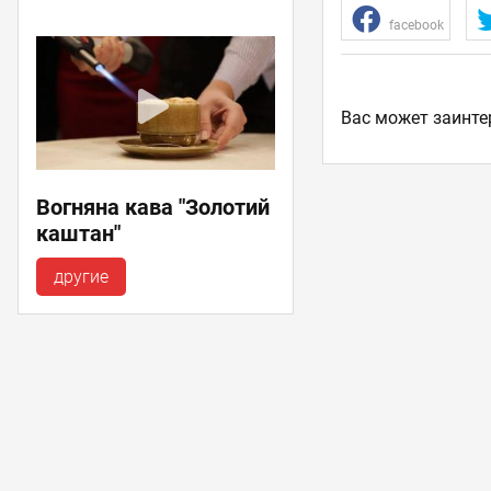
facebook
Ваc может заинте
Вогняна кава "Золотий
каштан"
другие