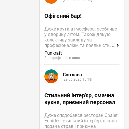
[28.06.2026 20:13]
Офігений бар!
Дуже крута атмосфера, особливо
у дворику літом. Також дякую
колективу закладу за
професіоналізм та лояльність.
...
Punkraft
Бар крафтового пива
Світлана
[29.05.2026 15:18]
Стильний інтер'єр, смачна
кухня, приємний персонал
Дуже сподобався ресторан Chalet
Equides: стильний інтер’єр, цікава
подача страв і приємна