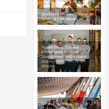
Доставка їжі з ресторану: як
зробити її вигідною
Новий бізнес Євгена
Клопотенка — сервіс
замовлення шеф-кухаря
додому MAKITRA. Як він
працює
Євген Клопотенко провів
громадське обговорення