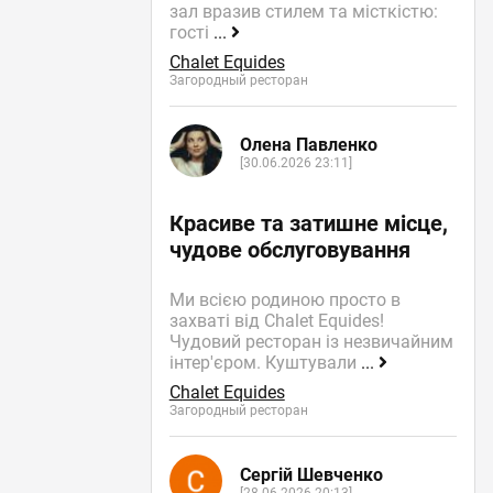
зал вразив стилем та місткістю:
гості
...
Chalet Equides
Загородный ресторан
Олена Павленко
[30.06.2026 23:11]
Красиве та затишне місце,
чудове обслуговування
Ми всією родиною просто в
захваті від Chalet Equides!
Чудовий ресторан із незвичайним
інтер'єром. Куштували
...
Chalet Equides
Загородный ресторан
Сергій Шевченко