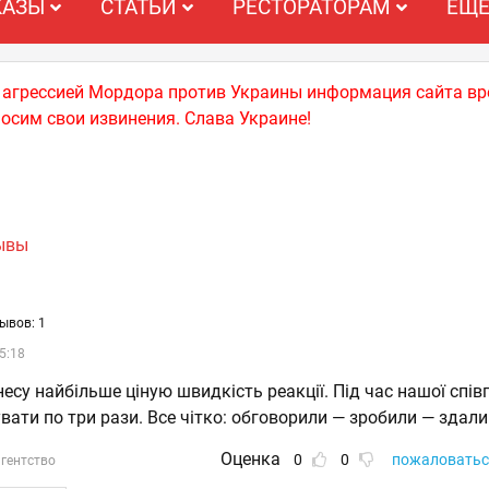
КАЗЫ
СТАТЬИ
РЕСТОРАТОРАМ
ЕЩ
й агрессией Мордора против Украины информация сайта вр
носим свои извинения. Слава Украине!
зывы
ывов: 1
5:18
несу найбільше ціную швидкість реакції. Під час нашої спів
вати по три рази. Все чітко: обговорили — зробили — здали
Оценка
0
0
пожаловатьс
гентство