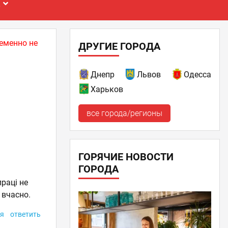
Е
еменно не
ДРУГИЕ ГОРОДА
Днепр
Львов
Одесса
Харьков
все города/регионы
ГОРЯЧИЕ НОВОСТИ
ГОРОДА
праці не
 вчасно.
я
ответить