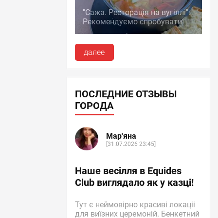
"Сажа. Ресторація на вугіллі":
Рекомендуємо спробувати!
далее
ПОСЛЕДНИЕ ОТЗЫВЫ
ГОРОДА
Мар'яна
[31.07.2026 23:45]
Наше весілля в Equides
Club виглядало як у казці!
Тут є неймовірно красиві локаціі
для виїзних церемоній. Бенкетний