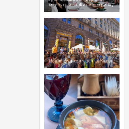
майбутнього Житнього ринку
Новий фуд-хол у центрі Києва