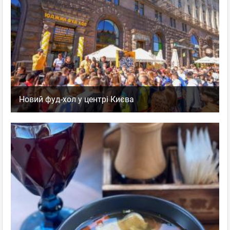
Очень понравилась пицца от шефа с лососем и креветками,в
ней все безупречно и начинка и тесто!Сервис тоже на
высоте(и ето при полной посадке!). Нам понравилось,будем
ходить еще!!так держать!!!
Napule
,
Оценка
0
0
Пиццерия
пожаловаться
ответить
Новий фуд-хол у центрі Києва
facebook
twitter
Елена
Гость
27.02.2011 17:17
Пицца супер!!!