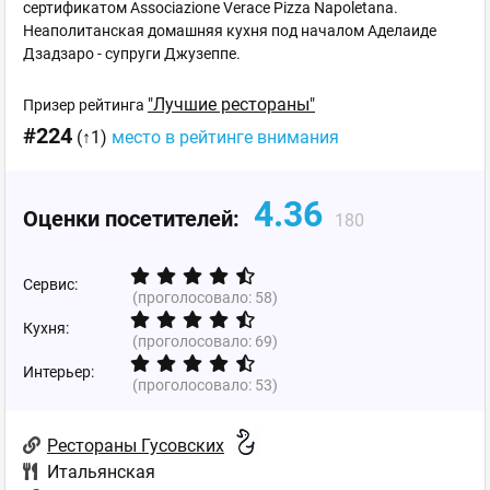
сертификатом Associazione Verace Pizza Napoletana.
Неаполитанская домашняя кухня под началом Аделаиде
Дзадзаро - супруги Джузеппе.
"Лучшие рестораны"
Призер рейтинга
#224
(↑1)
место в рейтинге внимания
4.36
Оценки посетителей:
180
Сервис:
(проголосовало:
58
)
Кухня:
(проголосовало:
69
)
Интерьер:
(проголосовало:
53
)
Рестораны Гусовских
Итальянская