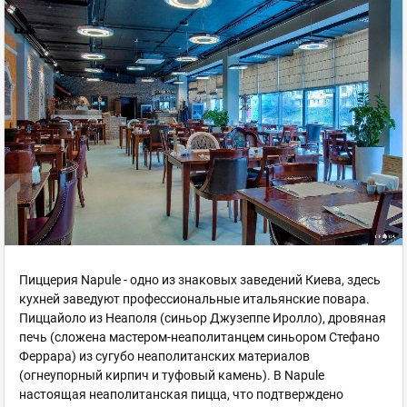
Пиццерия Napule - одно из знаковых заведений Киева, здесь
кухней заведуют профессиональные итальянские повара.
Пиццайоло из Неаполя (синьор Джузеппе Иролло), дровяная
печь (сложена мастером-неаполитанцем синьором Стефано
Феррара) из сугубо неаполитанских материалов
(огнеупорный кирпич и туфовый камень). В Napule
настоящая неаполитанская пицца, что подтверждено