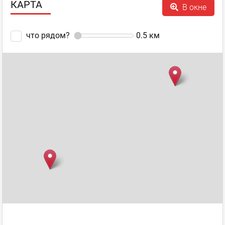
КАРТА
В окне
Здравствуйте.
Спасибо за ответ и детальную информацию о продуктах.
что рядом?
0.5
км
Скажу Вам по секрету, я тоже нахожу фрукты и овощи
выращенные не в украине в простом супермаркете, и
сыр я покупаю тоже прямо из Италии, на счет мяса не
знаю врать не буду.
...
Показать полностью...
Napule
,
Оценка
0
0
Пиццерия
пожаловаться
ответить
facebook
twitter
Алла Ошкукова, pr-менеджер
Гость