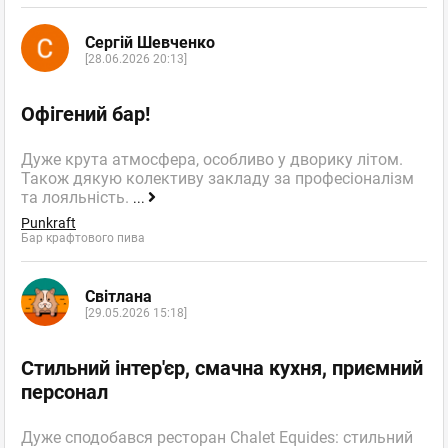
ответить
Сергій Шевченко
facebook
twitter
[28.06.2026 20:13]
Офігений бар!
Наталия
Дуже крута атмосфера, особливо у дворику літом.
Гость
Також дякую колективу закладу за професіоналізм
10.10.2010 22:19
та лояльність.
...
Punkraft
Без заголовку
Бар крафтового пива
Скажите, сколько в среднем стоит ужин в Напуле?
Світлана
Napule
,
Оценка
0
0
[29.05.2026 15:18]
Пиццерия
пожаловаться
Стильний інтер'єр, смачна кухня, приємний
ответить
персонал
facebook
twitter
Дуже сподобався ресторан Chalet Equides: стильний