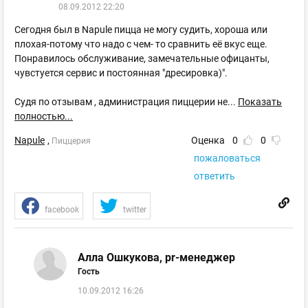
08.09.2012 22:20
Сегодня был в Napule пицца не могу судить, хороша или
плохая-потому что надо с чем- то сравнить её вкус еще.
Понравилось обслуживание, замечательные офицанты,
чувстуется сервис и постоянная "дресировка)".
Судя по отзывам , администрация пиццерии не
...
Показать
полностью...
Napule
,
Оценка
0
0
Пиццерия
пожаловаться
ответить
facebook
twitter
Алла Ошкукова, pr-менеджер
Гость
10.09.2012 16:26