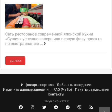
Сеть ресторанов современной японской кухни
«Сушия» успешно завершила первую фазу проекта
по выстраиванию
...
далее
Инфокарта портала
Добавить заведение
Изменить данные заведения
FAQ (ЧаВо)
Пакеты размещения
Контакты
Ласун в соцсетях: