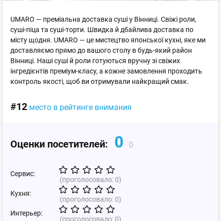
UMARO — преміальна доставка суші у Вінниці. Свіжі роли,
суші-піца та суші-торти. Швидка й дбайлива доставка по
місту щодня. UMARO — це мистецтво японської кухні, яке ми
доставляємо прямо до вашого столу в будь-який район
Вінниці. Наші суші й роли готуються вручну зі свіжих
інгредієнтів преміум-класу, а кожне замовлення проходить
контроль якості, щоб ви отримували найкращий смак.
#12
место в рейтинге внимания
0
Оценки посетителей:
0
Сервис:
(проголосовало:
0
)
Кухня:
(проголосовало:
0
)
Интерьер:
(проголосовало:
0
)