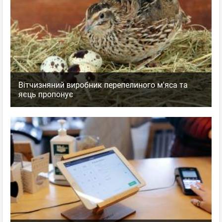
Вітчизняний виробник перепелиного м'яса та
яєць пропонує