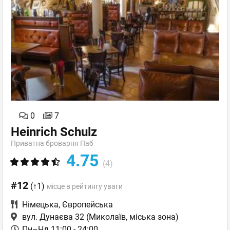
0
7
Heinrich Schulz
Приватна броварня Паб
4.75
(4)
#12
(↑1)
місце в рейтингу уваги
Німецька
,
Європейська
вул. Дунаєва 32
(Миколаїв, міська зона)
Пн–Нд 11:00 - 24:00