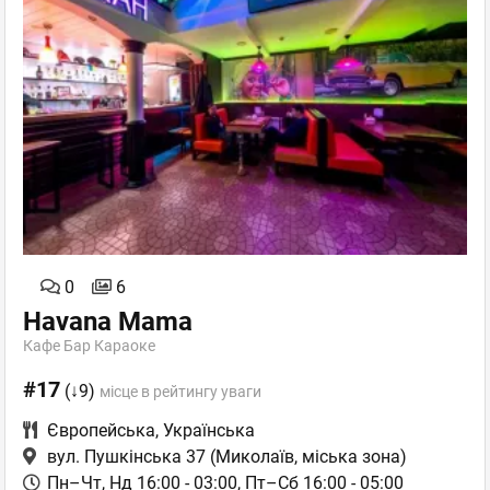
0
6
Havana Mama
Кафе Бар Караоке
#17
(↓9)
місце в рейтингу уваги
Європейська
,
Українська
вул. Пушкінська 37
(Миколаїв, міська зона)
Пн–Чт, Нд 16:00 - 03:00, Пт–Сб 16:00 - 05:00