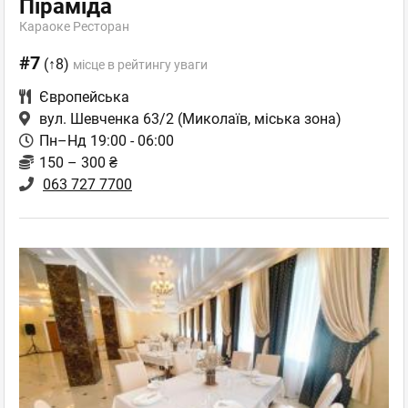
Піраміда
Караоке Ресторан
#7
(↑8)
місце в рейтингу уваги
Європейська
вул. Шевченка 63/2
(Миколаїв, міська зона)
Пн–Нд 19:00 - 06:00
150 – 300 ₴
063 727 7700