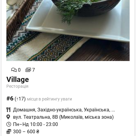
0
7
Village
Ресторація
#6
(↑17)
місце в рейтингу уваги
Домашня
,
Західно-українська
,
Українська
,
...
вул. Театральна, 8В
(Миколаїв, міська зона)
Пн–Нд 10:00 - 23:00
300 – 600 ₴