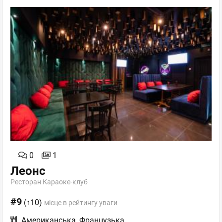
0
1
Леонс
Ресторан Караоке-клуб
#9
(↑10)
місце в рейтингу уваги
Американська
,
Французька