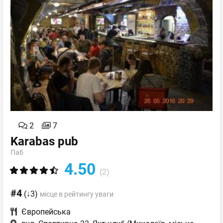
2
7
Karabas pub
Паб
4.50
(2)
#4
(↓3)
місце в рейтингу уваги
Європейська