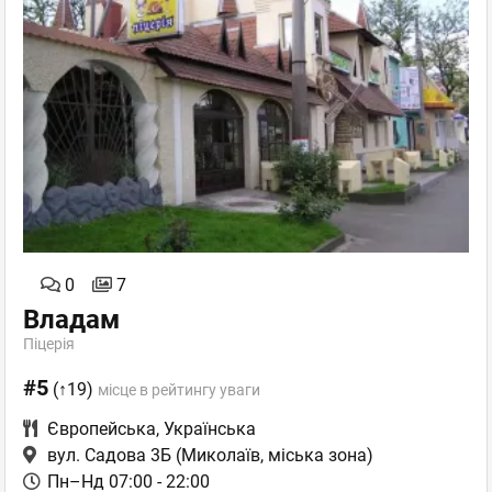
0
7
Владам
Піцерія
#5
(↑19)
місце в рейтингу уваги
Європейська
,
Українська
вул. Садова 3Б
(Миколаїв, міська зона)
Пн–Нд 07:00 - 22:00