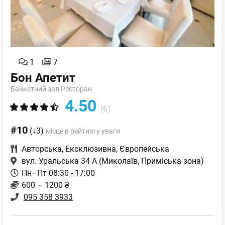
1
7
Бон Апетит
Банкетний зал Ресторан
4.50
(6)
#10
(↓3)
місце в рейтингу уваги
Авторська
,
Ексклюзивна
,
Європейська
вул. Уральська 34 А
(Миколаїв, Приміська зона)
Пн–Пт 08:30 - 17:00
600 – 1200 ₴
095 358 3933