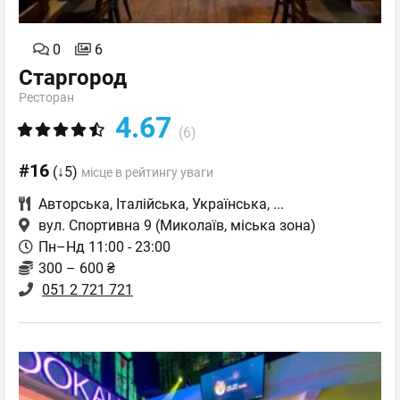
0
6
Старгород
Ресторан
4.67
(6)
#16
(↓5)
місце в рейтингу уваги
Авторська
,
Італійська
,
Українська
,
...
вул. Спортивна 9
(Миколаїв, міська зона)
Пн–Нд 11:00 - 23:00
300 – 600 ₴
051 2 721 721