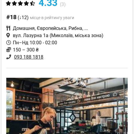
4.33
(3)
#18
(↓12)
місце в рейтингу уваги
Домашня
,
Європейська
,
Рибна
,
...
вул. Лазурна 1а
(Миколаїв, міська зона)
Пн–Нд 10:00 - 02:00
150 – 300 ₴
093 188 1818