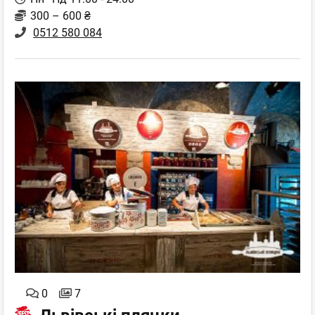
300 – 600 ₴
0512 580 084
0
7