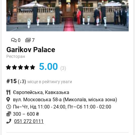
0
7
Garikov Palace
Ресторан
5.00
(3)
#15
(↓3)
місце в рейтингу уваги
Європейська
,
Кавказька
вул. Московська 58-а
(Миколаїв, міська зона)
Пн–Чт, Нд 11:00 - 24:00, Пт–Сб 11:00 - 02:00
300 – 600 ₴
051 272 0111