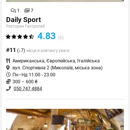
1
7
Daily Sport
Ресторан Гастропаб
4.83
(6)
#11
(↓7)
місце в рейтингу уваги
Американська
,
Європейська
,
Італійська
вул. Спортивна 2
(Миколаїв, міська зона)
Пн–Нд 11:00 - 23:00
300 – 600 ₴
050 747 4884