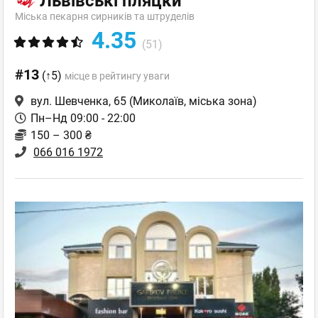
Львівські пляцки
Міська пекарня сирників та штруделів
4.35
(51)
#13
(↑5)
місце в рейтингу уваги
вул. Шевченка, 65
(Миколаїв, міська зона)
Пн–Нд 09:00 - 22:00
150 – 300 ₴
066 016 1972