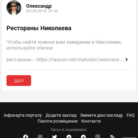
Олександр
[03.08.2018 18:14]
Рестораны Николаева
Чтобы найти нужное вам заведение в Николаеве,
используйте списки:
рестораны -- https://lasoon.net/mykolaiv/restorany
...
далі
Інфокарта порталу
Додати заклад
Змінити дані закладу
FAQ
Пакети розміщення
Контакти
Ласун в соцмережах: