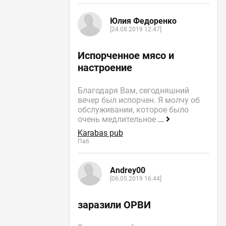
Юлия Федоренко
[24.08.2019 12:47]
Испорченное мясо и
настроение
Благодаря Вам, сегодняшний
вечер был испорчен. Я молчу об
обслуживании, которое было
очень медлительное
...
Karabas pub
Паб
Andrey00
[06.05.2019 16:44]
заразили ОРВИ