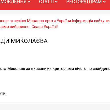
АМОВЛЕННЯ
СТАТТІ
РЕСТОРАТОРАМ
ьковою агресією Мордора проти України інформація сайту т
симо вибачення. Слава Україні!
АДИ МИКОЛАЄВА
ста Миколаїв за вказаними критеріями нічого не знайдено
ити: