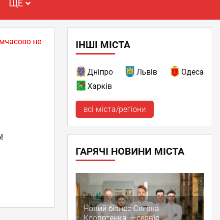
ЩЕ
имчасово не
ІНШІ МІСТА
Дніпро
Львів
Одеса
Харків
всі міста/регіони
!
ГАРЯЧІ НОВИНИ МІСТА
Новий бізнес Євгена
Клопотенка — сервіс