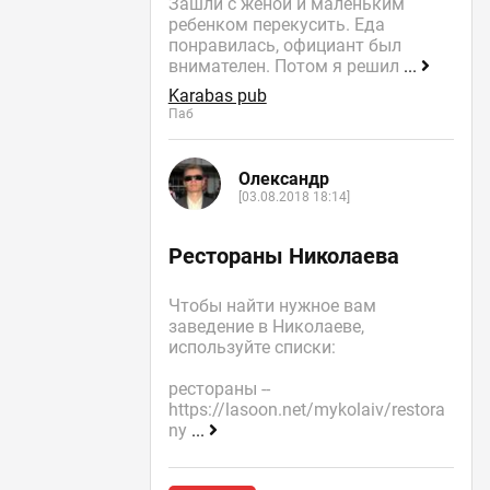
Зашли с женой и маленьким
ребенком перекусить. Еда
понравилась, официант был
внимателен. Потом я решил
...
Karabas pub
Паб
Олександр
[03.08.2018 18:14]
Рестораны Николаева
Чтобы найти нужное вам
заведение в Николаеве,
используйте списки:
рестораны --
https://lasoon.net/mykolaiv/restora
ny
...