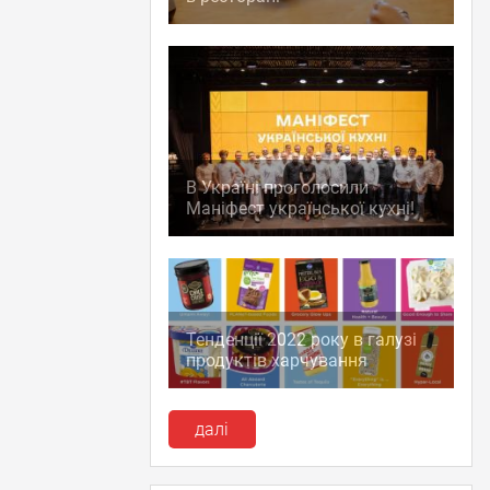
В Україні проголосили
Маніфест української кухні!
Тенденції 2022 року в галузі
продуктів харчування
далі