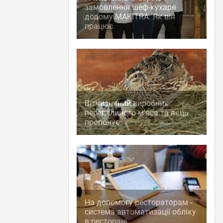
замовлення шеф-кухаря
додому MAKITRA. Як він
працює
Вітчизняний виробник
перепелиного м'яса та яєць
пропонує
На допомогу рестораторам -
система автоматизації обліку
в ресторані