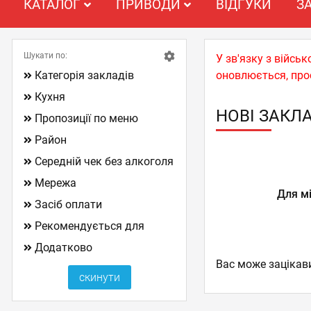
КАТАЛОГ
ПРИВОДИ
ВІДГУКИ
З
Шукати по:
У зв'язку з війс
Категорія закладів
оновлюється, про
Кухня
НОВІ ЗАКЛ
Пропозиції по меню
Район
Середній чек без алкоголя
Мережа
Для мі
Засіб оплати
Рекомендується для
Додатково
Вас може зацікав