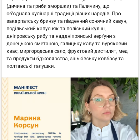
(дичина та гриби зморшки) та Галичину, що
об'єднала кулінарні традиції різних народів. Про
закарпатську бринзу та південний сонячний кавун,
подільський капусняк та поліський куліш,
дніпровську рибу та наддніпрянські верґуни з
донецькою сметаною, галицьку каву та буряковий
квас, миргородське сало, фруктовий дистилят, мед
та продукти бджолярства, зіньківську ковбасу та
полтавські галушки.