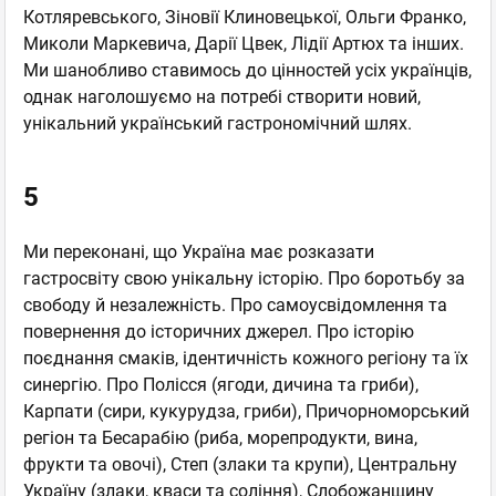
Котляревського, Зіновії Клиновецької, Ольги Франко,
Миколи Маркевича, Дарії Цвек, Лідії Артюх та інших.
Ми шанобливо ставимось до цінностей усіх українців,
однак наголошуємо на потребі створити новий,
унікальний український гастрономічний шлях.
5
Ми переконані, що Україна має розказати
гастросвіту свою унікальну історію. Про боротьбу за
свободу й незалежність. Про самоусвідомлення та
повернення до історичних джерел. Про історію
поєднання смаків, ідентичність кожного регіону та їх
синергію. Про Полісся (ягоди, дичина та гриби),
Карпати (сири, кукурудза, гриби), Причорноморський
регіон та Бесарабію (риба, морепродукти, вина,
фрукти та овочі), Степ (злаки та крупи), Центральну
Україну (злаки, кваси та соління), Слобожанщину