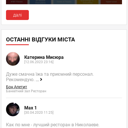
далі
ОСТАННІ ВІДГУКИ МІСТА
Катерина Мисюра
[12.06.2023 23:16]
Дуже смачна їжа та приємний персонал.
Рекомендую.
...
Бон Апетит
Банкетний зал Ресторан
Max 1
[30.04.2020 11:25]
Как по мне - лучший ресторан в Николаеве.