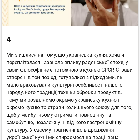
4
Ми зійшлися на тому, що українська кухня, хоча й
перепліталася і зазнала впливу радянської епохи, у
своїй філософії не є тотожною з кухнею СРСР. Страви,
створені в той період, готувалися з підходами, які
мало враховували культурні особливості нашого
народу, його традиції, техніки обробки продуктів.
Тому ми розділяємо окремо українську кухню і
окремо кухню та страви колишнього союзу для того,
щоб у майбутньому отримати повноцінну та
самобутню, незалежну ні від кого гастрономічну
культуру. У своєму прагненні до відродження
української кухні ми спираємося на праці Івана