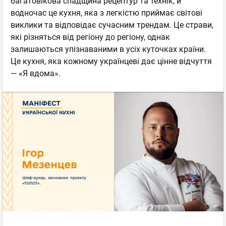
багатовікова спадщина рецептур та технік, й
водночас це кухня, яка з легкістю приймає світові
виклики та відповідає сучасним трендам. Це страви,
які різняться від регіону до регіону, однак
залишаються упізнаваними в усіх куточках країни.
Це кухня, яка кожному українцеві дає цінне відчуття
— «Я вдома».