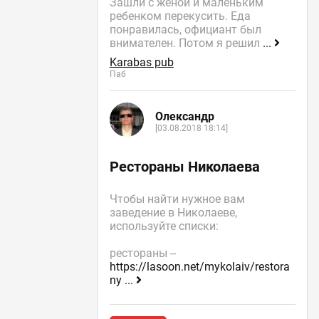
Зашли с женой и маленьким
ребенком перекусить. Еда
понравилась, официант был
внимателен. Потом я решил
...
Karabas pub
Паб
Олександр
[03.08.2018 18:14]
Рестораны Николаева
Чтобы найти нужное вам
заведение в Николаеве,
используйте списки:
рестораны --
https://lasoon.net/mykolaiv/restora
ny
...