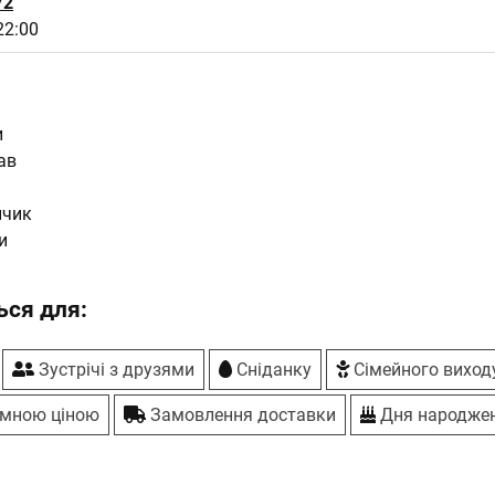
72
22:00
и
ав
нчик
и
ся для:
Зустрічі з друзями
Сніданку
Сімейного виход
умною ціною
Замовлення доставки
Дня народже