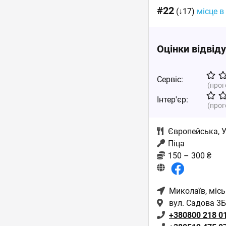
#22
(↓17)
місце в
Оцінки відвід
Сервіс:
(про
Інтер'єр:
(про
Європейська
,
У
Піца
150 – 300 ₴
Миколаїв
, міс
вул. Садова 3
+380800 218 0