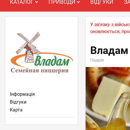
КАТАЛОГ
ПРИВОДИ
ВІДГУКИ
З
У зв'язку з війс
оновлюється, про
Владам
Піцерія
Інформація
Відгуки
Карта