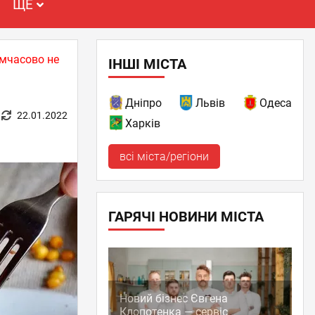
ЩЕ
имчасово не
ІНШІ МІСТА
Дніпро
Львів
Одеса
22.01.2022
Харків
всі міста/регіони
ГАРЯЧІ НОВИНИ МІСТА
Новий бізнес Євгена
Клопотенка — сервіс