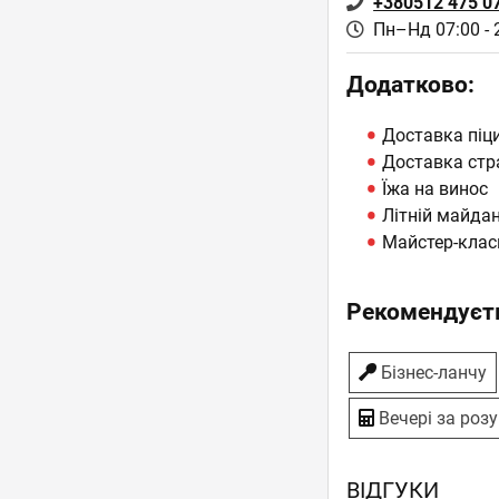
+380512 475 0
Пн–Нд 07:00 - 
Додатково:
Доставка піц
Доставка стр
Їжа на винос
Літній майда
Майстер-клас
Рекомендуєть
Бiзнес-ланчу
Вечері за роз
ВІДГУКИ