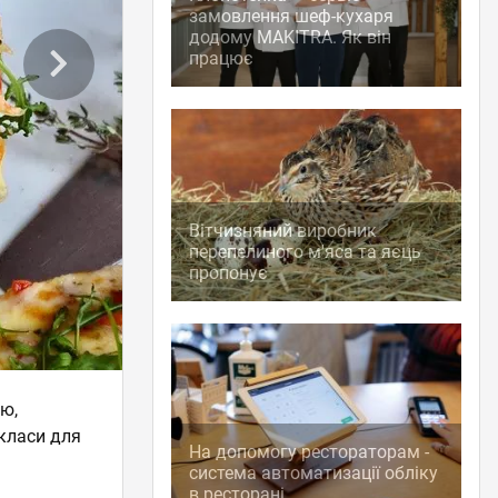
замовлення шеф-кухаря
додому MAKITRA. Як він
працює
Вітчизняний виробник
перепелиного м'яса та яєць
пропонує
ю,
класи для
На допомогу рестораторам -
система автоматизації обліку
в ресторані