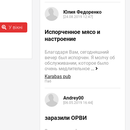
Юлия Федоренко
[24.08.2019 12:47]
У вікні
Испорченное мясо и
настроение
Благодаря Вам, сегодняшний
вечер был испорчен. Я молчу об
обслуживании, которое было
очень медлительное
...
Karabas pub
Паб
Andrey00
[06.05.2019 16:44]
заразили ОРВИ