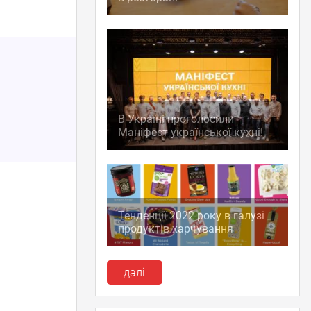
В Україні проголосили
Маніфест української кухні!
Тенденції 2022 року в галузі
продуктів харчування
далі