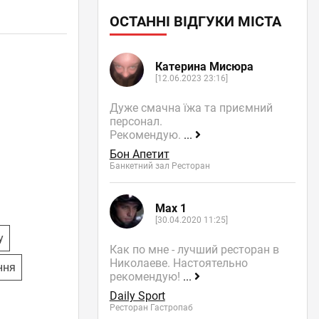
ОСТАННІ ВІДГУКИ МІСТА
Катерина Мисюра
[12.06.2023 23:16]
Дуже смачна їжа та приємний
персонал.
Рекомендую.
...
Бон Апетит
Банкетний зал Ресторан
Max 1
[30.04.2020 11:25]
у
Как по мне - лучший ресторан в
Николаеве. Настоятельно
ння
рекомендую!
...
Daily Sport
Ресторан Гастропаб