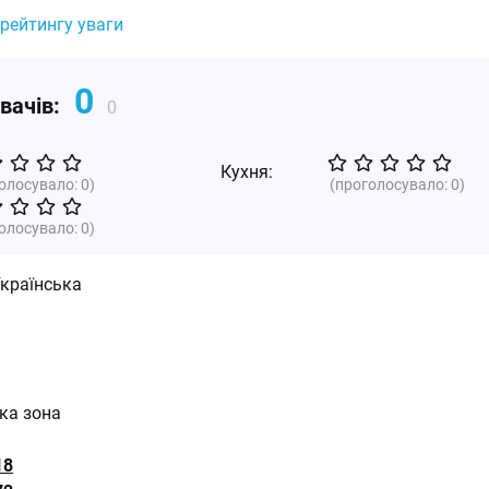
 рейтингу уваги
0
увачів:
0
Кухня:
голосувало:
0
)
(проголосувало:
0
)
голосувало:
0
)
країнська
ька зона
Б
18