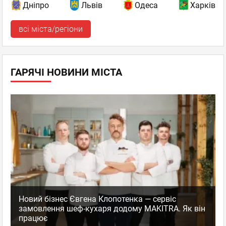
Дніпро
Львів
Одеса
Харків
всі міста/регіони
ГАРЯЧІ НОВИНИ МІСТА
Новий бізнес Євгена Клопотенка — сервіс
замовлення шеф-кухаря додому MAKITRA. Як він
працює