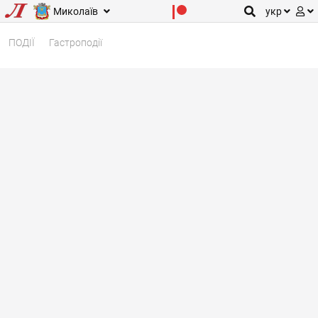
Миколаїв
укр
ПОДІЇ
Гастроподії