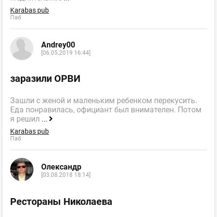
Karabas pub
Паб
Andrey00
[06.05.2019 16:44]
заразили ОРВИ
Зашли с женой и маленьким ребенком перекусить.
Еда понравилась, официант был внимателен. Потом
я решил
...
Karabas pub
Паб
Олександр
[03.08.2018 18:14]
Рестораны Николаева