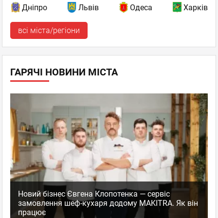
Дніпро
Львів
Одеса
Харків
всі міста/регіони
ГАРЯЧІ НОВИНИ МІСТА
Новий бізнес Євгена Клопотенка — сервіс
замовлення шеф-кухаря додому MAKITRA. Як він
працює