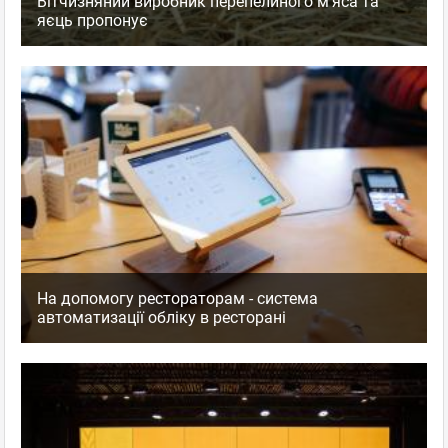
Вітчизняний виробник перепелиного м'яса та
яєць пропонує
На допомогу рестораторам - система
автоматизації обліку в ресторані