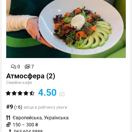
0
7
Атмосфера
(2)
Сімейне кафе
4.50
(2)
#9
(↑6)
місце в рейтингу уваги
Європейська
,
Українська
150 – 300 ₴
063 604 5888