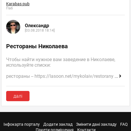
Karabas pub
Паб
Олександр
[03.08.2018 18:14]
Рестораны Николаева
Чтобы найти нужное вам заведение в Николаеве,
используйте списки:
рестораны -- https://lasoon.net/mykolaiv/restorany
...
далі
Інфокарта порталу
Додати заклад
Змінити дані закладу
FAQ
Пакети розміщення
Контакти