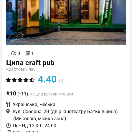
0
1
Ципа craft pub
Крафтовий паб
4.40
(5)
#10
(↑11)
місце в рейтингу уваги
Українська
,
Чеська
вул. Соборна, 2В (двір кінотеатру Батьківщина)
(Миколаїв, міська зона)
Пн–Нд 13:00 - 24:00