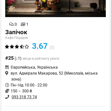
0
1
Запічок
Кафе Піццерія
3.67
(3)
#25
(↓1)
місце в рейтингу уваги
Європейська
,
Українська
вул. Адмірала Макарова, 52
(Миколаїв, міська
зона)
Пн–Нд 10:00 - 22:00
150 – 300 ₴
093 318 73 74