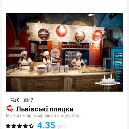
0
7
Львівські пляцки
Міська пекарня сирників та штруделів
4.35
(51)