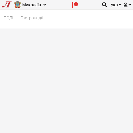
Миколаїв
укр
ПОДІЇ
Гастроподії