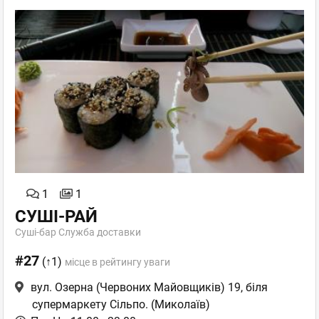
1
1
СУШІ-РАЙ
Суші-бар Служба доставки
#27
(↑1)
місце в рейтингу уваги
вул. Озерна (Червоних Майовщиків) 19, біля
супермаркету Сільпо.
(Миколаїв)