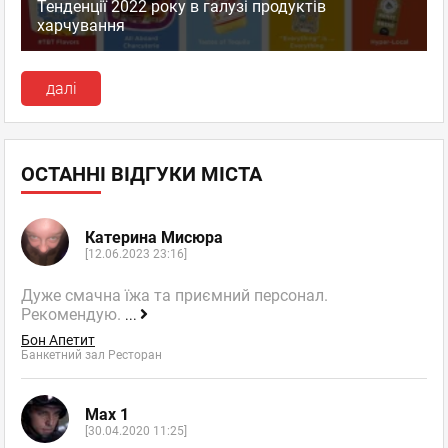
Тенденції 2022 року в галузі продуктів
харчування
далі
ОСТАННІ ВІДГУКИ МІСТА
Катерина Мисюра
[12.06.2023 23:16]
Дуже смачна їжа та приємний персонал.
Рекомендую.
...
Бон Апетит
Банкетний зал Ресторан
Max 1
[30.04.2020 11:25]