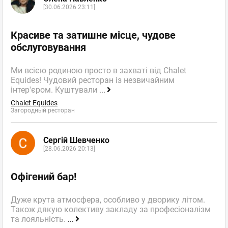
[30.06.2026 23:11]
Красиве та затишне місце, чудове
обслуговування
Ми всією родиною просто в захваті від Chalet
Equides! Чудовий ресторан із незвичайним
інтер'єром. Куштували
...
Chalet Equides
Загородный ресторан
Сергій Шевченко
[28.06.2026 20:13]
Офігений бар!
Дуже крута атмосфера, особливо у дворику літом.
Також дякую колективу закладу за професіоналізм
та лояльність.
...