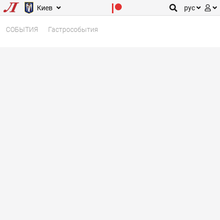
Киев
рус
СОБЫТИЯ
Гастрособытия