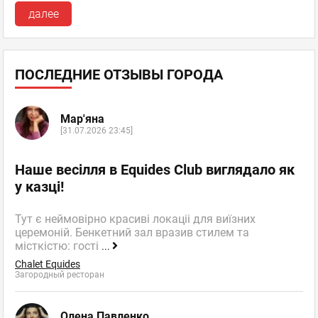
далее
ПОСЛЕДНИЕ ОТЗЫВЫ ГОРОДА
Мар'яна
[31.07.2026 23:45]
Наше весілля в Equides Club виглядало як
у казці!
Тут є неймовірно красиві локаціі для виїзних
церемоній. Бенкетний зал вразив стилем та
місткістю: гості
...
Chalet Equides
Загородный ресторан
Олена Павленко