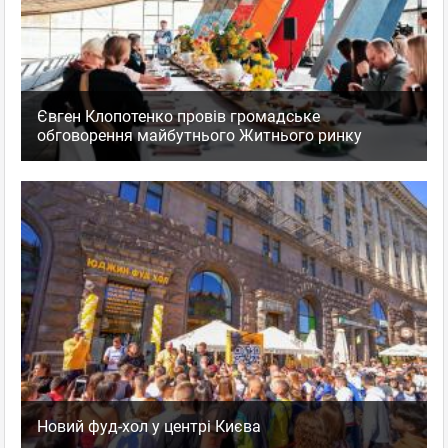
Євген Клопотенко провів громадське
обговорення майбутнього Житнього ринку
Новий фуд-хол у центрі Києва