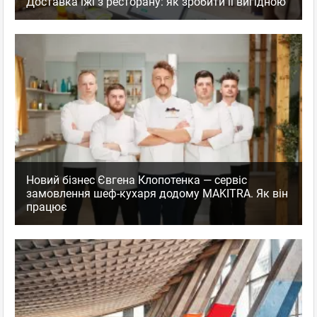
Доставка їжі з ресторану: як зробити її вигідною
Новий бізнес Євгена Клопотенка — сервіс
замовлення шеф-кухаря додому MAKITRA. Як він
працює