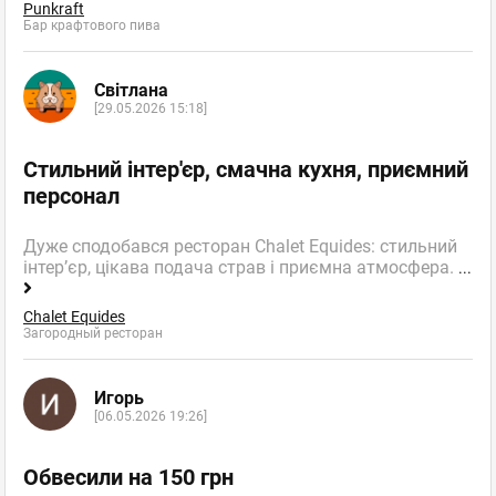
Punkraft
Бар крафтового пива
Світлана
[29.05.2026 15:18]
Стильний інтер'єр, смачна кухня, приємний
персонал
Дуже сподобався ресторан Chalet Equides: стильний
інтер’єр, цікава подача страв і приємна атмосфера.
...
Chalet Equides
Загородный ресторан
Игорь
[06.05.2026 19:26]
Обвесили на 150 грн