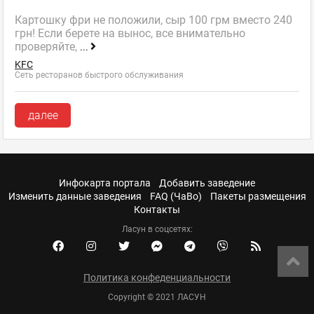
Картошку фри не положили, сыр 100 грм вместо 240
грн! Если берете на вынос, все внимательно
проверяйте,
...
KFC
Сеть ресторанов быстрого обслуживания
далее
Инфокарта портала
Добавить заведение
Изменить данные заведения
FAQ (ЧаВо)
Пакеты размещения
Контакты
Ласун в соцсетях:
Политика конфеденциальности
Copyright © 2021 ЛАСУН