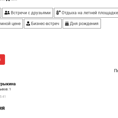
Встречи с друзьями
Отдыха на летней площадк
умной цене
Бизнес-встреч
Дня рождения
в
По
трыкина
ывов: 1
5:41
ня