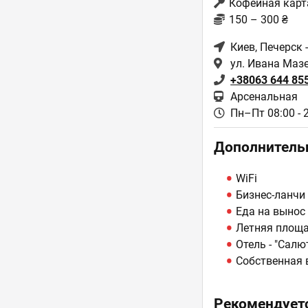
Кофейная карт
150 – 300 ₴
Киев
, Печерск 
ул. Ивана Маз
+38063 644 85
Арсенальная
Пн–Пт 08:00 - 
Дополнитель
WiFi
Бизнес-ланчи
Еда на вынос
Летняя площ
Отель - "Салю
Собственная 
Рекомендуетс