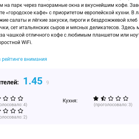
 на парк через панорамные окна и вкуснейшим кофе. Зав
те «городское кафе» с приоритетом европейской кухни. В 
ежие салаты и лёгкие закуски, пироги и бездрожжевой хлеб
чки, сет итальянских сыров и мясных деликатесов. Здесь
 за чашкой отличного кофе с любимым планшетом или ноу
ростной WiFi.
в рейтинге внимания
1.45
ителей:
9
Кухня:
голосовало:
4
)
(проголосовало:
3
)
голосовало:
2
)