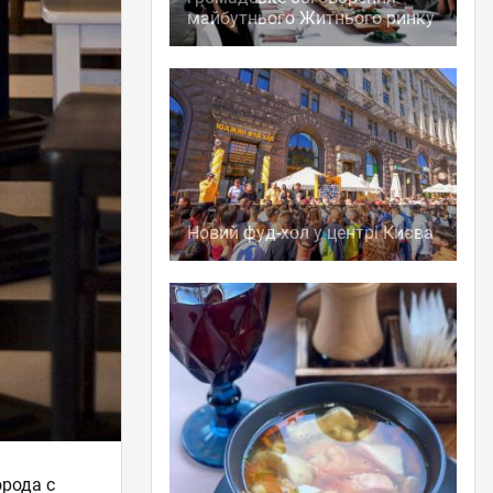
майбутнього Житнього ринку
Новий фуд-хол у центрі Києва
орода с