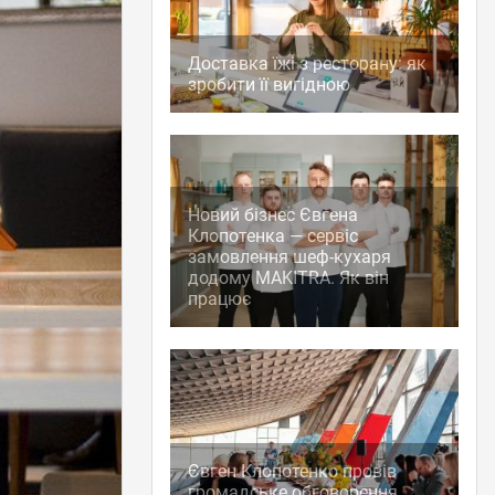
Доставка їжі з ресторану: як
зробити її вигідною
Новий бізнес Євгена
Клопотенка — сервіс
замовлення шеф-кухаря
додому MAKITRA. Як він
працює
Євген Клопотенко провів
громадське обговорення