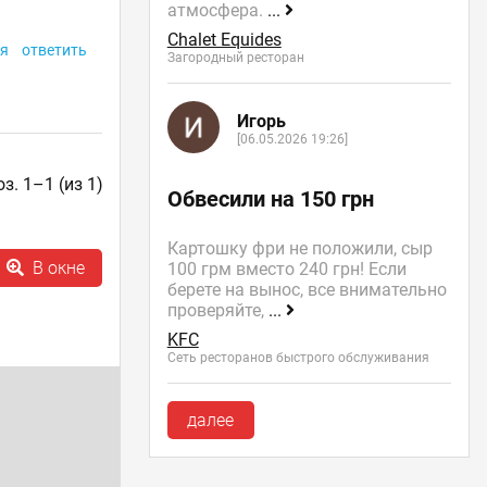
атмосфера.
...
Chalet Equides
я
ответить
Загородный ресторан
Игорь
[06.05.2026 19:26]
з. 1–1 (из 1)
Обвесили на 150 грн
Картошку фри не положили, сыр
В окне
100 грм вместо 240 грн! Если
берете на вынос, все внимательно
проверяйте,
...
KFC
Сеть ресторанов быстрого обслуживания
далее