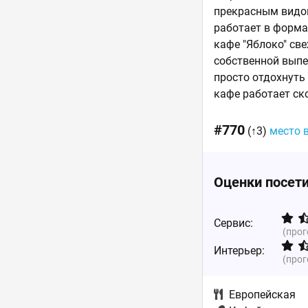
прекрасным видом
работает в форма
кафе "Яблоко" св
cобственной выпе
просто отдохнуть
кафе работает ско
#770
(↑3)
место 
Оценки посет
Сервис:
(про
Интерьер:
(про
Европейская