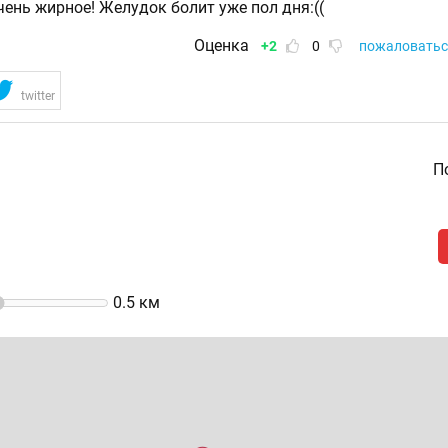
чень жирное! Желудок болит уже пол дня:((
Оценка
+2
0
пожаловатьс
twitter
По
0.5
км