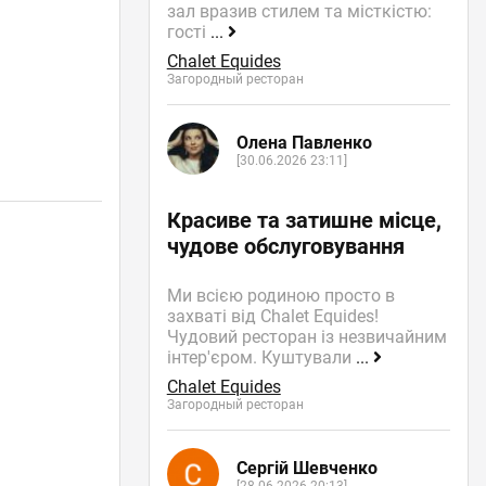
зал вразив стилем та місткістю:
гості
...
Chalet Equides
Загородный ресторан
Олена Павленко
[30.06.2026 23:11]
Красиве та затишне місце,
чудове обслуговування
Ми всією родиною просто в
захваті від Chalet Equides!
Чудовий ресторан із незвичайним
інтер'єром. Куштували
...
Chalet Equides
Загородный ресторан
Сергій Шевченко