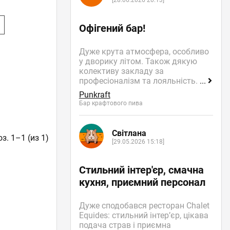
[28.06.2026 20:13]
е
Офігений бар!
Дуже крута атмосфера, особливо
у дворику літом. Також дякую
колективу закладу за
професіоналізм та лояльність.
...
Punkraft
Бар крафтового пива
Світлана
з. 1–1 (из 1)
[29.05.2026 15:18]
Стильний інтер'єр, смачна
кухня, приємний персонал
Дуже сподобався ресторан Chalet
Equides: стильний інтер’єр, цікава
подача страв і приємна