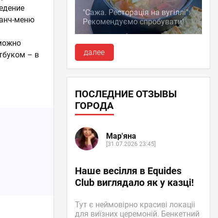
едение
"Сажа. Ресторація на вугіллі":
ланч-меню
Рекомендуємо спробувати!
 можно
далее
тбуком – в
ПОСЛЕДНИЕ ОТЗЫВЫ
ГОРОДА
Мар'яна
[31.07.2026 23:45]
Наше весілля в Equides
Club виглядало як у казці!
Тут є неймовірно красиві локаціі
для виїзних церемоній. Бенкетний