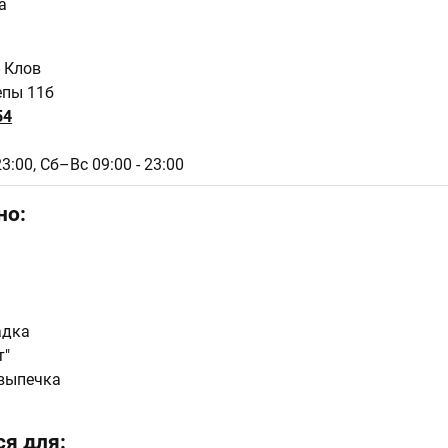
а
- Клов
епы 11б
54
23:00,
Сб–Вс 09:00 - 23:00
но:
адка
т"
выпечка
я для: