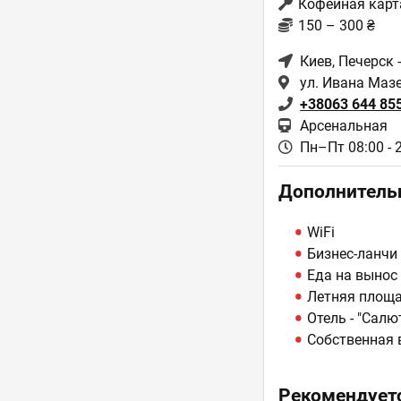
Кофейная карт
150 – 300 ₴
Киев
, Печерск 
ул. Ивана Маз
+38063 644 85
Арсенальная
Пн–Пт 08:00 - 
Дополнитель
WiFi
Бизнес-ланчи
Еда на вынос
Летняя площ
Отель - "Салю
Собственная 
Рекомендуетс