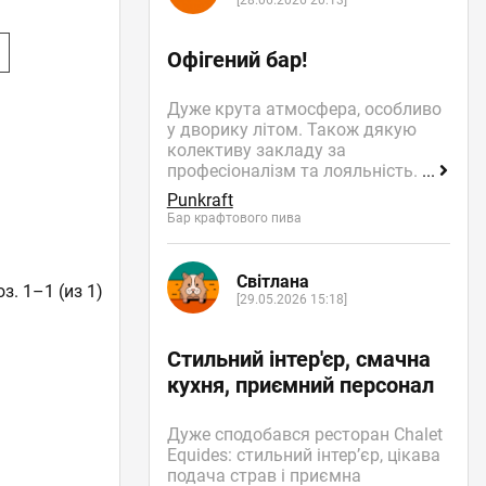
[28.06.2026 20:13]
е
Офігений бар!
Дуже крута атмосфера, особливо
у дворику літом. Також дякую
колективу закладу за
професіоналізм та лояльність.
...
Punkraft
Бар крафтового пива
Світлана
з. 1–1 (из 1)
[29.05.2026 15:18]
Стильний інтер'єр, смачна
кухня, приємний персонал
Дуже сподобався ресторан Chalet
Equides: стильний інтер’єр, цікава
подача страв і приємна