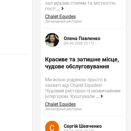
зал вразив стилем та місткістю:
гості
...
Chalet Equides
Загородный ресторан
Олена Павленко
[30.06.2026 23:11]
Красиве та затишне місце,
чудове обслуговування
Ми всією родиною просто в
захваті від Chalet Equides!
Чудовий ресторан із незвичайним
інтер'єром. Куштували
...
Chalet Equides
Загородный ресторан
Сергій Шевченко