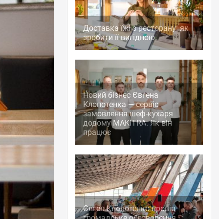
Доставка їжі з ресторану: як
зробити її вигідною
Новий бізнес Євгена
Клопотенка — сервіс
замовлення шеф-кухаря
додому MAKITRA. Як він
працює
Євген Клопотенко провів
громадське обговорення