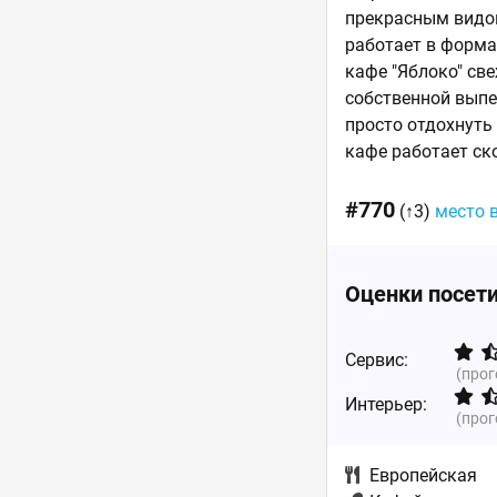
прекрасным видом
работает в форма
кафе "Яблоко" св
cобственной выпе
просто отдохнуть
кафе работает ско
#770
(↑3)
место 
Оценки посет
Сервис:
(про
Интерьер:
(про
Европейская