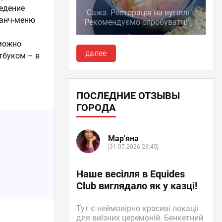
едение
"Сажа. Ресторація на вугіллі":
ланч-меню
Рекомендуємо спробувати!
 можно
далее
тбуком – в
ПОСЛЕДНИЕ ОТЗЫВЫ
ГОРОДА
Мар'яна
[31.07.2026 23:45]
Наше весілля в Equides
Club виглядало як у казці!
Тут є неймовірно красиві локаціі
для виїзних церемоній. Бенкетний