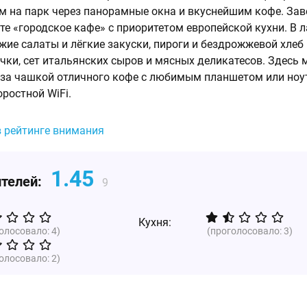
 на парк через панорамные окна и вкуснейшим кофе. Зав
те «городское кафе» с приоритетом европейской кухни. В 
ежие салаты и лёгкие закуски, пироги и бездрожжевой хлеб
чки, сет итальянских сыров и мясных деликатесов. Здесь
 за чашкой отличного кофе с любимым планшетом или ноу
ростной WiFi.
в рейтинге внимания
1.45
ителей:
9
Кухня:
голосовало:
4
)
(проголосовало:
3
)
голосовало:
2
)