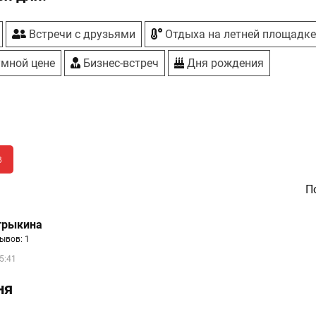
Встречи с друзьями
Отдыха на летней площадк
умной цене
Бизнес-встреч
Дня рождения
в
По
трыкина
ывов: 1
5:41
ня