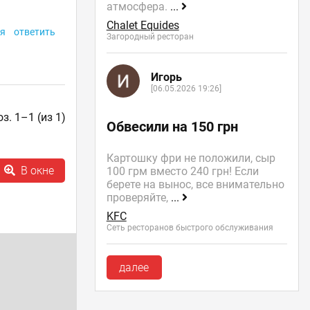
атмосфера.
...
Chalet Equides
я
ответить
Загородный ресторан
Игорь
[06.05.2026 19:26]
з. 1–1 (из 1)
Обвесили на 150 грн
Картошку фри не положили, сыр
В окне
100 грм вместо 240 грн! Если
берете на вынос, все внимательно
проверяйте,
...
KFC
Сеть ресторанов быстрого обслуживания
далее