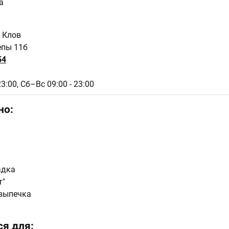
а
- Клов
епы 11б
54
23:00,
Сб–Вс 09:00 - 23:00
но:
адка
т"
выпечка
я для: