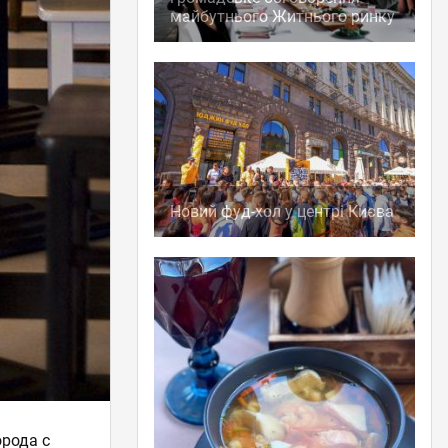
майбутнього Житнього ринку
Новий фуд-хол у центрі Києва
орода с