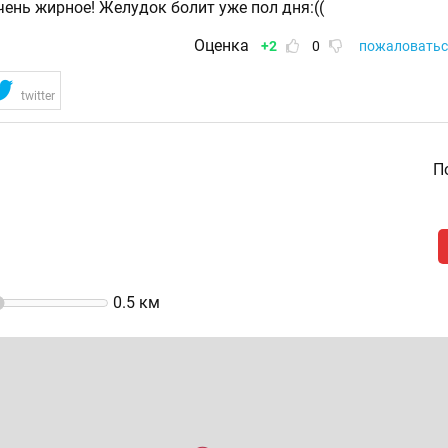
чень жирное! Желудок болит уже пол дня:((
Оценка
+2
0
пожаловатьс
twitter
По
0.5
км