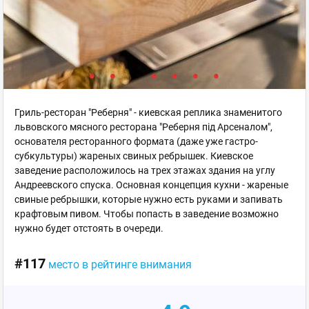
Гриль-ресторан "Реберня" - киевская реплика знаменитого
львовского мясного ресторана "Реберня під Арсеналом",
основателя ресторанного формата (даже уже гастро-
субкультуры) жареных свиных ребрышек. Киевское
заведение расположилось на трех этажах здания на углу
Андреевского спуска. Основная концепция кухни - жареные
свиные ребрышки, которые нужно есть руками и запивать
крафтовым пивом. Чтобы попасть в заведение возможно
нужно будет отстоять в очереди.
#117
место в рейтинге внимания