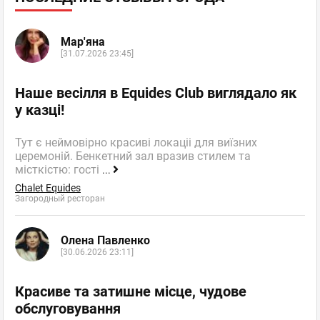
Мар'яна
[31.07.2026 23:45]
Наше весілля в Equides Club виглядало як
у казці!
Тут є неймовірно красиві локаціі для виїзних
церемоній. Бенкетний зал вразив стилем та
місткістю: гості
...
Chalet Equides
Загородный ресторан
Олена Павленко
[30.06.2026 23:11]
Красиве та затишне місце, чудове
обслуговування