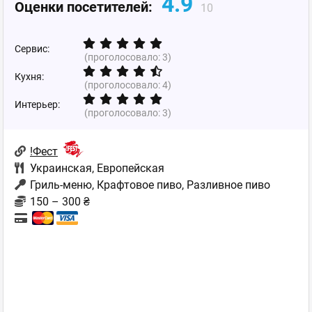
4.9
Оценки посетителей:
10
Сервис:
(проголосовало:
3
)
Кухня:
(проголосовало:
4
)
Интерьер:
(проголосовало:
3
)
!Фест
Украинская
,
Европейская
Гриль-меню, Крафтовое пиво, Разливное пиво
150 – 300 ₴