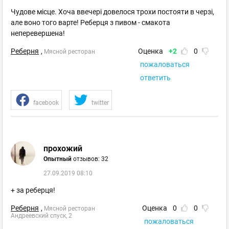
Чудове місце. Хоча ввечері довелося трохи постояти в черзі,
але воно того варте! Реберця з пивом - смакота
неперевершена!
Реберня
,
Оценка
+2
0
Мясной ресторан
пожаловаться
ответить
facebook
twitter
прохожий
Опытный
отзывов: 32
27.09.2019 08:10
+ за реберця!
Реберня
,
Оценка
0
0
Мясной ресторан
Андреевский спуск, 2
пожаловаться