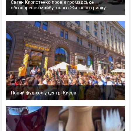
Євген Клопотенко провів громадське
обговорення майбутнього Житнього ринку
Новий фуд-хол у центрі Києва