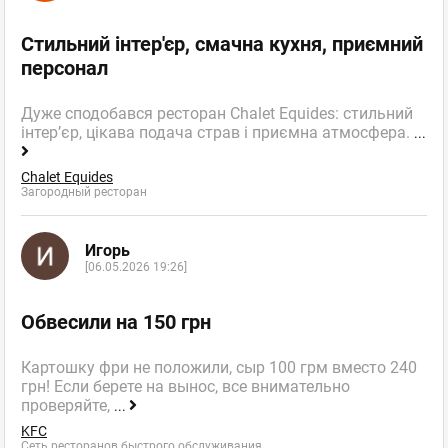
Стильний інтер'єр, смачна кухня, приємний
персонал
Дуже сподобався ресторан Chalet Equides: стильний
інтер’єр, цікава подача страв і приємна атмосфера.
...
Chalet Equides
Загородный ресторан
Игорь
[06.05.2026 19:26]
Обвесили на 150 грн
Картошку фри не положили, сыр 100 грм вместо 240
грн! Если берете на вынос, все внимательно
проверяйте,
...
KFC
Сеть ресторанов быстрого обслуживания