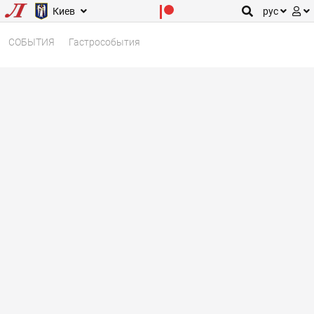
Киев
рус
СОБЫТИЯ
Гастрособытия