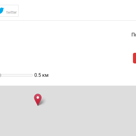
twitter
По
0.5
км