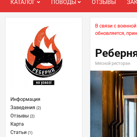
КАТАЛОГ
ПОВОДЫ
ОТЗЫВЫ
ЗА
В связи с военно
обновляется, при
Реберн
Мясной ресторан
Информация
Заведения
(2)
Отзывы
(2)
Карта
Статьи
(1)