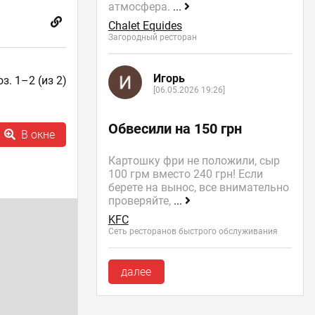
атмосфера.
...
Chalet Equides
Загородный ресторан
Игорь
з. 1–2 (из 2)
[06.05.2026 19:26]
Обвесили на 150 грн
В окне
Картошку фри не положили, сыр
100 грм вместо 240 грн! Если
берете на вынос, все внимательно
проверяйте,
...
KFC
Сеть ресторанов быстрого обслуживания
далее