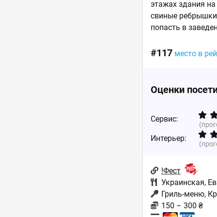
этажах здания на
свиные ребрышки,
попасть в заведе
#117
место в ре
Оценки посет
Сервис:
(про
Интерьер:
(про
!Фест
Украинская
,
Ев
Гриль-меню, К
150 – 300 ₴