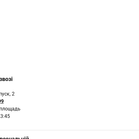
звозі
уск, 2
99
 площадь
23:45