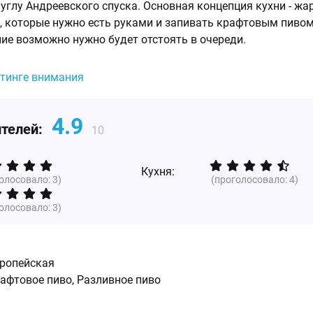
 углу Андреевского спуска. Основная концепция кухни - жа
 которые нужно есть руками и запивать крафтовым пивом
ние возможно нужно будет отстоять в очереди.
йтинге внимания
4.9
ителей:
10
Кухня:
голосовало:
3
)
(проголосовало:
4
)
голосовало:
3
)
ропейская
рафтовое пиво, Разливное пиво