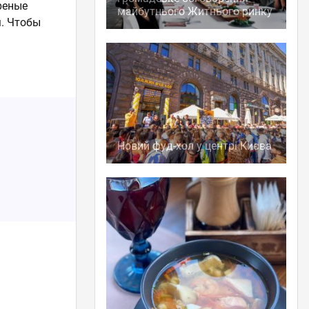
реные
майбутнього Житнього ринку
. Чтобы
Новий фуд-хол у центрі Києва