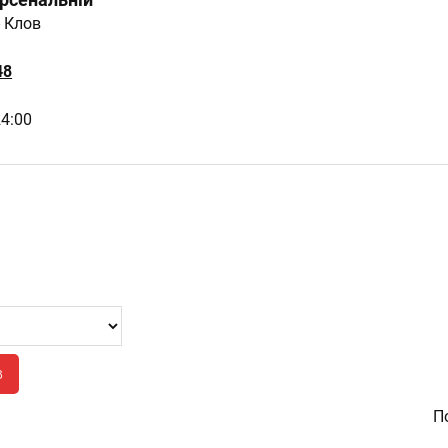
рсенальній
- Клов
48
24:00
в
По