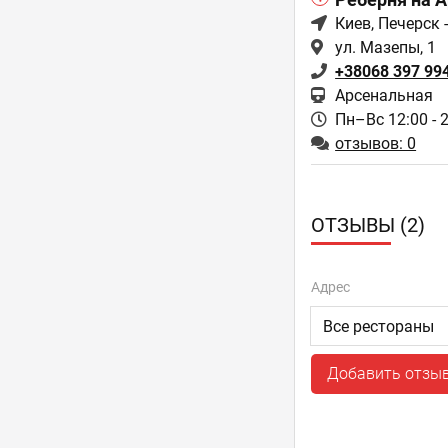
Реберня на А
Киев
, Печерск 
ул. Мазепы, 1
+38068 397 99
Арсенальная
Пн–Вс 12:00 - 
отзывов: 0
ОТЗЫВЫ (2)
Адрес
Добавить отзы