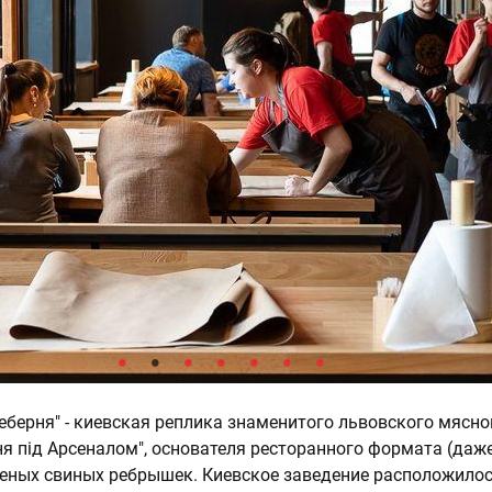
Реберня" - киевская реплика знаменитого львовского мясно
ня під Арсеналом", основателя ресторанного формата (даже
еных свиных ребрышек. Киевское заведение расположилос