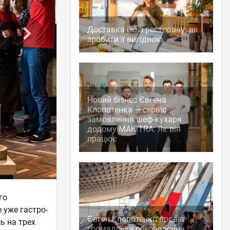
Доставка їжі з ресторану: як
зробити її вигідною
Новий бізнес Євгена
Клопотенка — сервіс
замовлення шеф-кухаря
додому MAKITRA. Як він
працює
го
 уже гастро-
Євген Клопотенко провів
ь на трех
громадське обговорення