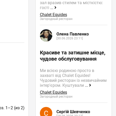
зал вразив стилем та місткістю:
гості
...
Chalet Equides
Загородный ресторан
Олена Павленко
[30.06.2026 23:11]
Красиве та затишне місце,
чудове обслуговування
Ми всією родиною просто в
захваті від Chalet Equides!
Чудовий ресторан із незвичайним
інтер'єром. Куштували
...
Chalet Equides
Загородный ресторан
з. 1–2 (из 2)
Сергій Шевченко