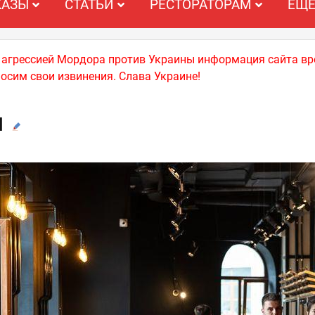
КАЗЫ
СТАТЬИ
РЕСТОРАТОРАМ
ЕЩ
й агрессией Мордора против Украины информация сайта вр
носим свои извинения. Слава Украине!
я