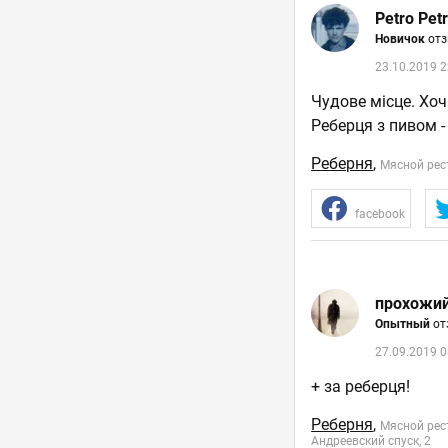
Petro Pet
Новичок
отз
23.10.2019 2
Чудове місце. Хоч
Реберця з пивом 
Реберня
,
Мясной рес
facebook
прохожи
Опытный
от
27.09.2019 0
+ за реберця!
Реберня
,
Мясной рес
Андреевский спуск, 2