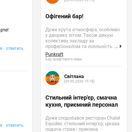
[28.06.2026 20:13]
Офігений бар!
Дуже крута атмосфера, особливо
рте!
у дворику літом. Також дякую
колективу закладу за
професіоналізм та лояльність.
...
я
ответить
Punkraft
Бар крафтового пива
Світлана
[29.05.2026 15:18]
Стильний інтер'єр, смачна
кухня, приємний персонал
Дуже сподобався ресторан Chalet
Equides: стильний інтер’єр, цікава
я
ответить
подача страв і приємна