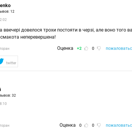
renko
ывов: 12
2:02
а ввечері довелося трохи постояти в черзі, але воно того ва
- смакота неперевершена!
Оценка
+2
0
пожаловатьс
торан
twitter
й
зывов: 32
8:10
Оценка
0
0
пожаловатьс
торан