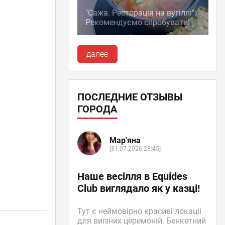
"Сажа. Ресторація на вугіллі":
Рекомендуємо спробувати!
далее
ПОСЛЕДНИЕ ОТЗЫВЫ
ГОРОДА
Мар'яна
[31.07.2026 23:45]
Наше весілля в Equides
Club виглядало як у казці!
Тут є неймовірно красиві локаціі
для виїзних церемоній. Бенкетний