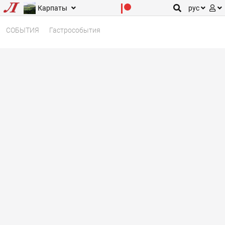
Карпаты
рус
СОБЫТИЯ
Гастрособытия