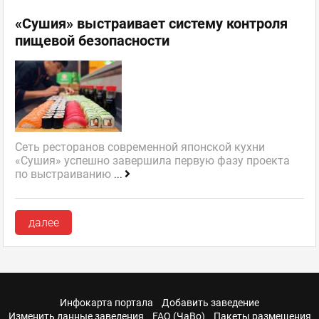
«Сушия» выстраивает систему контроля
пищевой безопасности
Сеть ресторанов современной японской кухни
«Сушия» успешно завершила первую фазу проекта
по выстраиванию
...
далее
Инфокарта портала
Добавить заведение
Изменить данные заведения
FAQ (ЧаВо)
Пакеты размещения