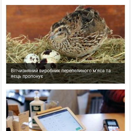
Вітчизняний виробник перепелиного м'яса та
яєць пропонує