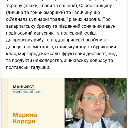
Україну (злаки, кваси та соління), Слобожанщину
(дичина та гриби зморшки) та Галичину, що
об'єднала кулінарні традиції різних народів. Про
закарпатську бринзу та південний сонячний кавун,
подільський капусняк та поліський куліш,
дніпровську рибу та наддніпрянські верґуни з
донецькою сметаною, галицьку каву та буряковий
квас, миргородське сало, фруктовий дистилят, мед
та продукти бджолярства, зіньківську ковбасу та
полтавські галушки.