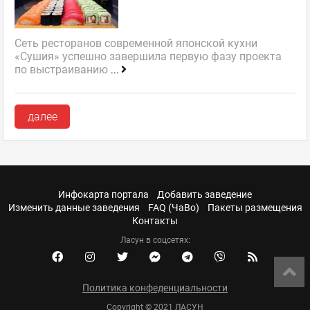
Сеть ресторанов современной японской кухни
«Сушия» успешно завершила первую фазу проекта
по выстраиванию
...
далее
Инфокарта портала
Добавить заведение
Изменить данные заведения
FAQ (ЧаВо)
Пакеты размещения
Контакты
Ласун в соцсетях:
Политика конфеденциальности
Copyright © 2021 ЛАСУН