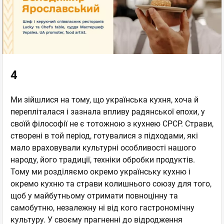
4
Ми зійшлися на тому, що українська кухня, хоча й
перепліталася і зазнала впливу радянської епохи, у
своїй філософії не є тотожною з кухнею СРСР. Страви,
створені в той період, готувалися з підходами, які
мало враховували культурні особливості нашого
народу, його традиції, техніки обробки продуктів.
Тому ми розділяємо окремо українську кухню і
окремо кухню та страви колишнього союзу для того,
щоб у майбутньому отримати повноцінну та
самобутню, незалежну ні від кого гастрономічну
культуру. У своєму прагненні до відродження