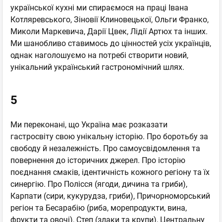
української кухні ми спираємося на праці Івана
Котляревського, Зіновії Клиновецької, Ольги Франко,
Миколи Маркевича, Дарії Цвек, Лідії Артюх та інших.
Ми шанобливо ставимось до цінностей усіх українців,
однак наголошуємо на потребі створити новий,
унікальний український гастрономічний шлях.
5
Ми переконані, що Україна має розказати
гастросвіту свою унікальну історію. Про боротьбу за
свободу й незалежність. Про самоусвідомлення та
повернення до історичних джерел. Про історію
поєднання смаків, ідентичність кожного регіону та їх
синергію. Про Полісся (ягоди, дичина та гриби),
Карпати (сири, кукурудза, гриби), Причорноморський
регіон та Бесарабію (риба, морепродукти, вина,
фрукти та овочі), Степ (злаки та крупи), Центральну