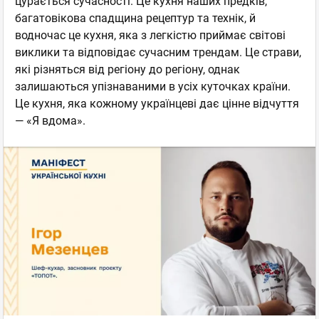
цурається сучасності. Це кухня наших предків,
багатовікова спадщина рецептур та технік, й
водночас це кухня, яка з легкістю приймає світові
виклики та відповідає сучасним трендам. Це страви,
які різняться від регіону до регіону, однак
залишаються упізнаваними в усіх куточках країни.
Це кухня, яка кожному українцеві дає цінне відчуття
— «Я вдома».