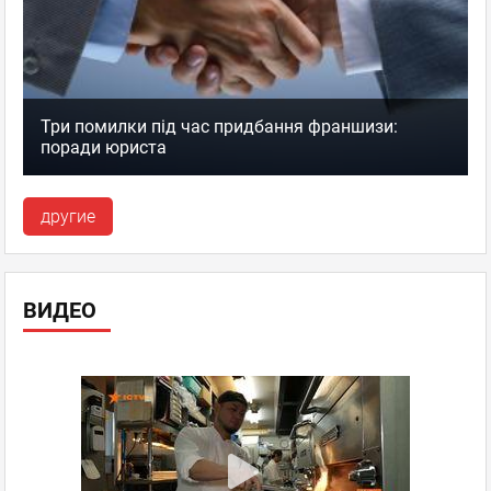
Три помилки під час придбання франшизи:
поради юриста
другие
ВИДЕО