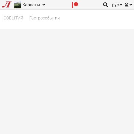
Карпаты
рус
СОБЫТИЯ
Гастрособытия