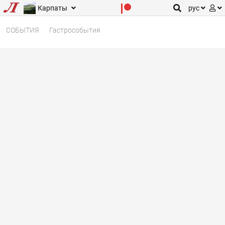
Карпаты
рус
СОБЫТИЯ
Гастрособытия