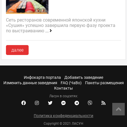
Сеть ресторанов современной японской кухни
«Сушия» успешно завершила первую фазу проекта
по выстраиванию
...
далее
Инфокарта портала
Добавить заведение
Изменить данные заведения
FAQ (ЧаВо)
Пакеты размещения
Контакты
Ласун в соцсетях:
Политика конфеденциальности
Copyright © 2021 ЛАСУН