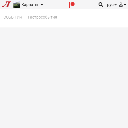
Карпаты
рус
СОБЫТИЯ
Гастрособытия