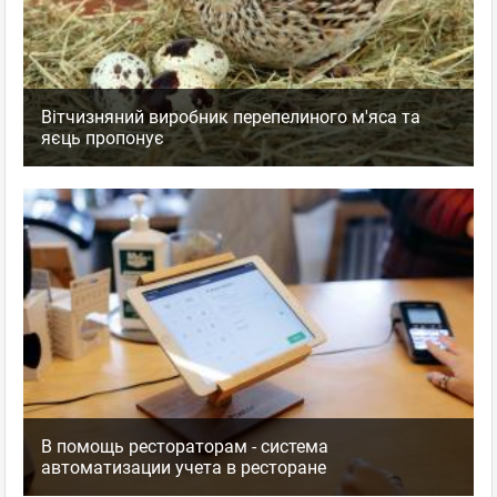
Вітчизняний виробник перепелиного м'яса та
яєць пропонує
В помощь рестораторам - система
автоматизации учета в ресторане