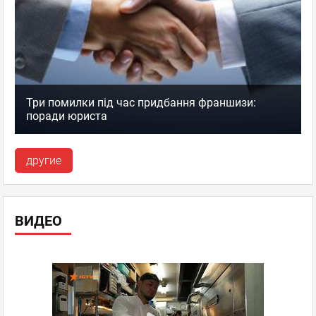
Три помилки під час придбання франшизи:
поради юриста
другие
ВИДЕО