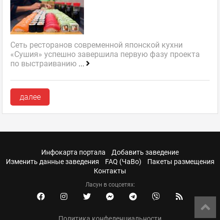
Сеть ресторанов современной японской кухни
«Сушия» успешно завершила первую фазу проекта
по выстраиванию
...
далее
Инфокарта портала
Добавить заведение
Изменить данные заведения
FAQ (ЧаВо)
Пакеты размещения
Контакты
Ласун в соцсетях:
Политика конфеденциальности