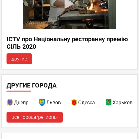
ICTV про Національну ресторанну премію
СІЛЬ 2020
другие
ДРУГИЕ ГОРОДА
Днепр
Львов
Одесса
Харьков
все города/регионы