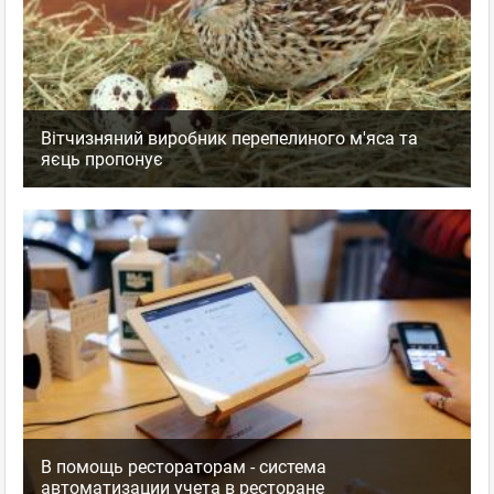
Вітчизняний виробник перепелиного м'яса та
яєць пропонує
В помощь рестораторам - система
автоматизации учета в ресторане