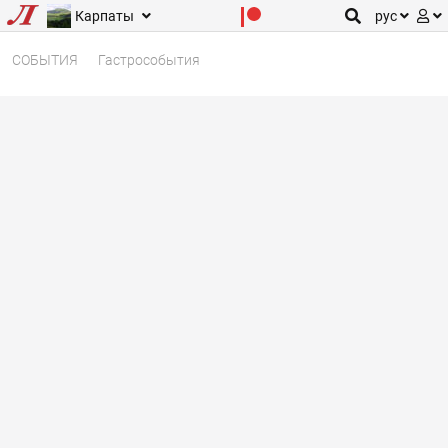
Карпаты
рус
СОБЫТИЯ
Гастрособытия