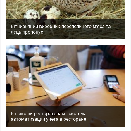
Вітчизняний виробник перепелиного м'яса та
яєць пропонує
В помощь рестораторам - система
автоматизации учета в ресторане