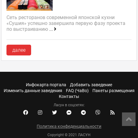
Сеть ресторанов современной японской кухни
«Сушия» успешно завершила первую фазу проекта
по выстраиванию
...
далее
Инфокарта портала
Добавить заведение
Изменить данные заведения
FAQ (ЧаВо)
Пакеты размещения
Контакты
Ласун в соцсетях:
Политика конфеденциальности
Copyright © 2021 ЛАСУН