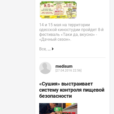
14 и 15 мая на территории
одесской киностудии пройдет 8-й
фестиваль «Таки да, вкусно» -
«Дачный сезон».
Все,
...
medisum
[27.04.2016 22:56]
«Сушия» выстраивает
систему контроля пищевой
безопасности