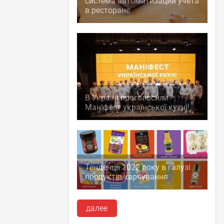
система автоматизации учета
в ресторане
В Україні проголосили
Маніфест української кухні!
Тенденції 2022 року в галузі
продуктів харчування
далее