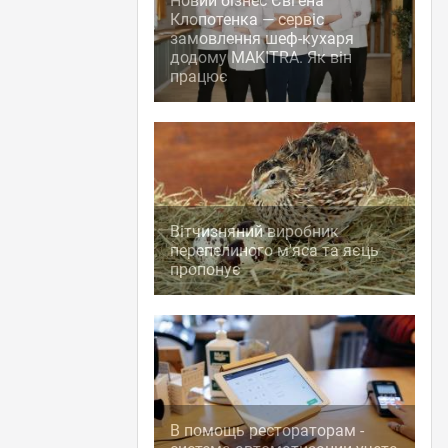
Новий бізнес Євгена
Клопотенка — сервіс
замовлення шеф-кухаря
додому MAKITRA. Як він
працює
Вітчизняний виробник
перепелиного м'яса та яєць
пропонує
В помощь рестораторам -