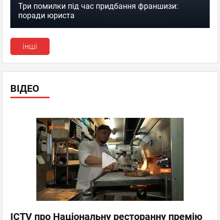
Три помилки під час придбання франшизи:
поради юриста
інші
ВІДЕО
ICTV про Національну ресторанну премію