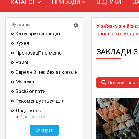
КАТАЛОГ
ПРИВОДИ
ВІДГУКИ
З
Шукати по:
У зв'язку з війс
Категорія закладів
оновлюється, про
Кухня
ЗАКЛАДИ З
Пропозиції по меню
Район
Середній чек без алкоголя
Мережа
Подивитися н
Засіб оплати
Рекомендується для
Додатково
Доставка суші