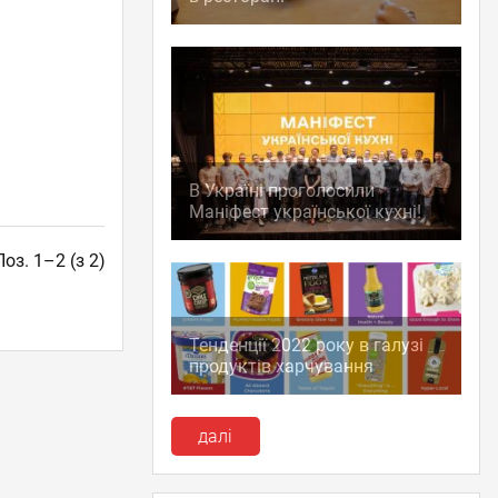
В Україні проголосили
Маніфест української кухні!
Поз. 1–2 (з 2)
Тенденції 2022 року в галузі
продуктів харчування
далі