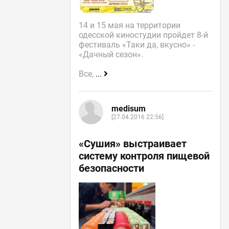
14 и 15 мая на территории
одесской киностудии пройдет 8-й
фестиваль «Таки да, вкусно» -
«Дачный сезон».
Все,
...
medisum
[27.04.2016 22:56]
«Сушия» выстраивает
систему контроля пищевой
безопасности