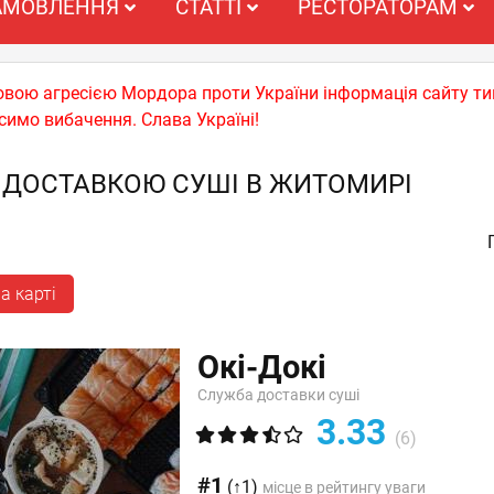
АМОВЛЕННЯ
СТАТТІ
РЕСТОРАТОРАМ
ьковою агресією Мордора проти України інформація сайту т
симо вибачення. Слава Україні!
 ДОСТАВКОЮ СУШІ В ЖИТОМИРІ
а карті
Окі-Докі
Служба доставки суші
3.33
(6)
#1
(↑1)
місце в рейтингу уваги