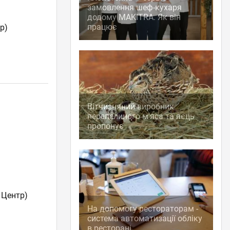
замовлення шеф-кухаря
додому MAKITRA. Як він
працює
р)
Вітчизняний виробник
перепелиного м'яса та яєць
пропонує
 Центр)
На допомогу рестораторам -
система автоматизації обліку
в ресторані