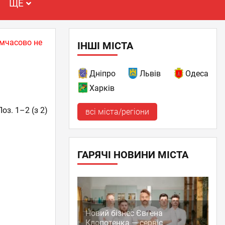
ЩЕ
имчасово не
ІНШІ МІСТА
Дніпро
Львів
Одеса
Харків
Поз. 1–2 (з 2)
всі міста/регіони
ГАРЯЧІ НОВИНИ МІСТА
Новий бізнес Євгена
Клопотенка — сервіс