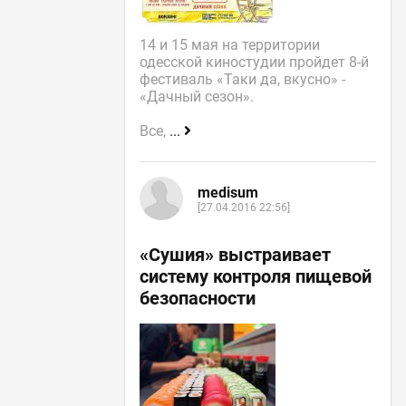
14 и 15 мая на территории
одесской киностудии пройдет 8-й
фестиваль «Таки да, вкусно» -
«Дачный сезон».
Все,
...
medisum
[27.04.2016 22:56]
«Сушия» выстраивает
систему контроля пищевой
безопасности