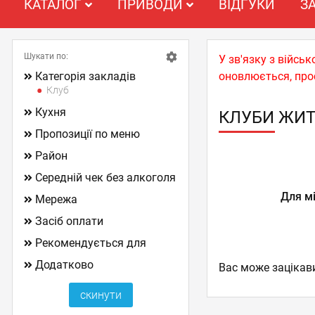
КАТАЛОГ
ПРИВОДИ
ВІДГУКИ
З
Шукати по:
У зв'язку з війс
Категорія закладів
оновлюється, про
Клуб
Кухня
КЛУБИ ЖИ
Пропозиції по меню
Район
Середній чек без алкоголя
Для м
Мережа
Засіб оплати
Рекомендується для
Додатково
Вас може зацікав