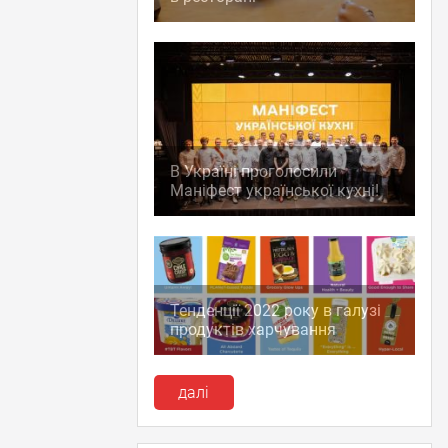
В Україні проголосили
Маніфест української кухні!
Тенденції 2022 року в галузі
продуктів харчування
далі