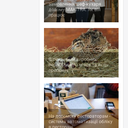
замовлення шеф-кухаря
додому MAKITRA. Як він
працює
Вітчизняний виробник
перепелиного м'яса та яєць
пропонує
На допомогу рестораторам -
система автоматизації обліку
в ресторані