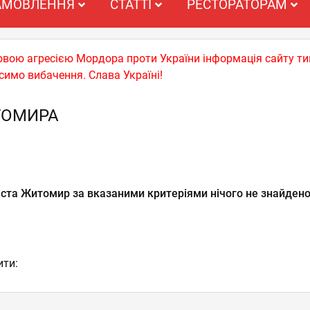
АМОВЛЕННЯ
СТАТТІ
РЕСТОРАТОРАМ
ьковою агресією Мордора проти України інформація сайту т
симо вибачення. Слава Україні!
ТОМИРА
іста Житомир за вказаними критеріями нічого не знайдено
ити: