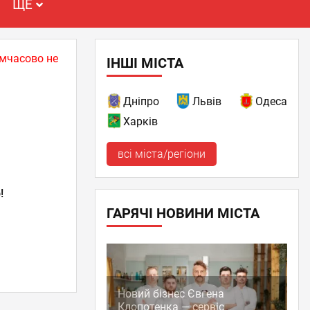
ЩЕ
имчасово не
ІНШІ МІСТА
Дніпро
Львів
Одеса
Харків
всі міста/регіони
!
ГАРЯЧІ НОВИНИ МІСТА
Новий бізнес Євгена
Клопотенка — сервіс