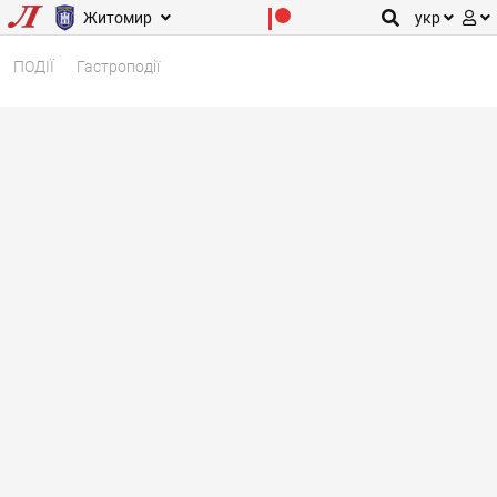
Житомир
укр
ПОДІЇ
Гастроподії