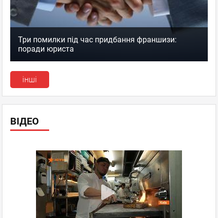
Три помилки під час придбання франшизи:
поради юриста
інші
ВІДЕО