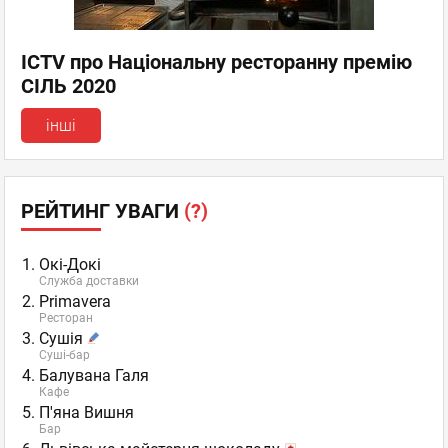
ICTV про Національну ресторанну премію
СІЛЬ 2020
інші
РЕЙТИНГ УВАГИ
(?)
Окі-Докі
Служба доставки
Primavera
Ресторан
Сушія
Суші-бар
Балувана Галя
Кафе
П'яна Вишня
Бар