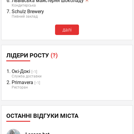
Львівська майстерня шоколаду
Кондитерська
Schulz Brewery
Пивний заклад
далі
ЛІДЕРИ РОСТУ
(?)
Окі-Докі
[↑1]
Служба доставки
Primavera
[↑1]
Ресторан
ОСТАННІ ВІДГУКИ МІСТА