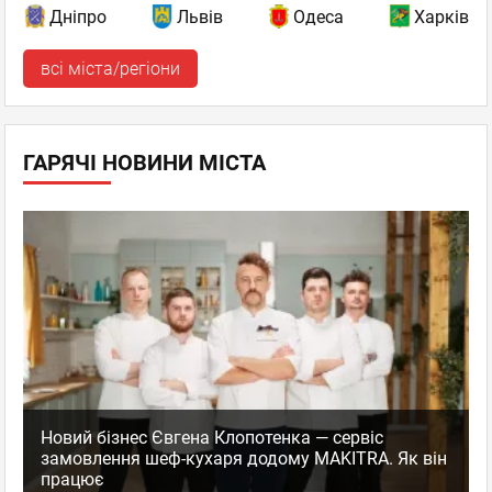
Дніпро
Львів
Одеса
Харків
всі міста/регіони
ГАРЯЧІ НОВИНИ МІСТА
Новий бізнес Євгена Клопотенка — сервіс
замовлення шеф-кухаря додому MAKITRA. Як він
працює