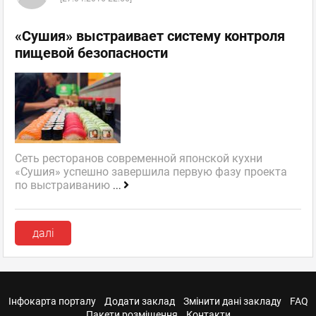
«Сушия» выстраивает систему контроля
пищевой безопасности
Сеть ресторанов современной японской кухни
«Сушия» успешно завершила первую фазу проекта
по выстраиванию
...
далі
Інфокарта порталу
Додати заклад
Змінити дані закладу
FAQ
Пакети розміщення
Контакти