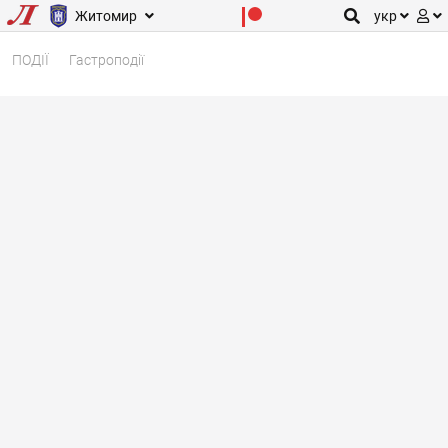
Житомир
укр
ПОДІЇ
Гастроподії