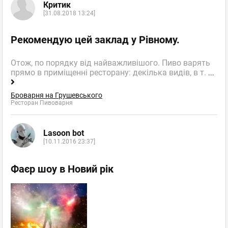
Критик
[31.08.2018 13:24]
Рекомендую цей заклад у Рівному.
Отож, по порядку від найважливішого. Пиво варять
прямо в приміщенні ресторану: декілька видів, в т.
...
Броварня на Грушевського
Ресторан Пивоварня
Lasoon bot
[10.11.2016 23:37]
Фаєр шоу в Новий рік