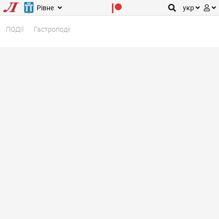
Рівне
укр
ПОДІЇ
Гастроподії