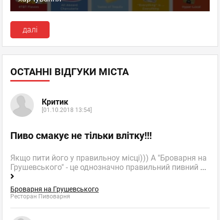
далі
ОСТАННІ ВІДГУКИ МІСТА
Критик
[01.10.2018 13:54]
Пиво смакує не тільки влітку!!!
Якщо пити його у правильноу місці))) А "Броварня на
Грушевського" - це однозначно правильний пивний
...
Броварня на Грушевського
Ресторан Пивоварня