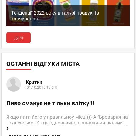
Тенденції 2022 року в галузі продуктів
харчування
далі
ОСТАННІ ВІДГУКИ МІСТА
Критик
[01.10.2018 13:54]
Пиво смакує не тільки влітку!!!
Якщо пити його у правильноу місці))) А "Броварня на
Грушевського" - це однозначно правильний пивний
...