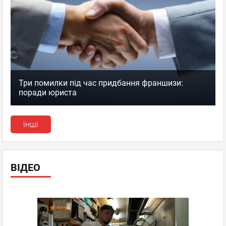
Три помилки під час придбання франшизи:
поради юриста
інші
ВІДЕО