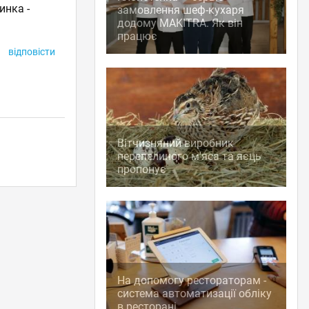
инка -
замовлення шеф-кухаря
додому MAKITRA. Як він
працює
відповісти
Вітчизняний виробник
перепелиного м'яса та яєць
пропонує
На допомогу рестораторам -
система автоматизації обліку
в ресторані