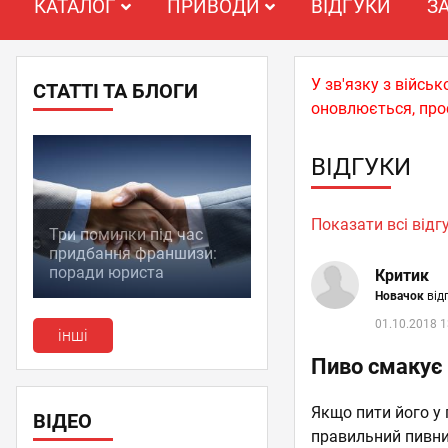
КАТАЛОГ
ПРИВОДИ
ВІДГУКИ
З
У зв'язку з війс
СТАТТІ ТА БЛОГИ
оновлюється, про
ВІДГУКИ
Показати всі відг
Три помилки під час
придбання франшизи:
поради юриста
Критик
Новачок
відг
01.10.2018 1
інші
Пиво смакує н
Якщо пити його у 
ВІДЕО
правильний пивний