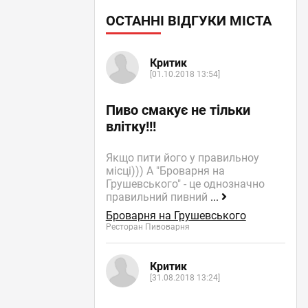
ОСТАННІ ВІДГУКИ МІСТА
Критик
[01.10.2018 13:54]
Пиво смакує не тільки
влітку!!!
Якщо пити його у правильноу
місці))) А "Броварня на
Грушевського" - це однозначно
правильний пивний
...
Броварня на Грушевського
Ресторан Пивоварня
Критик
[31.08.2018 13:24]