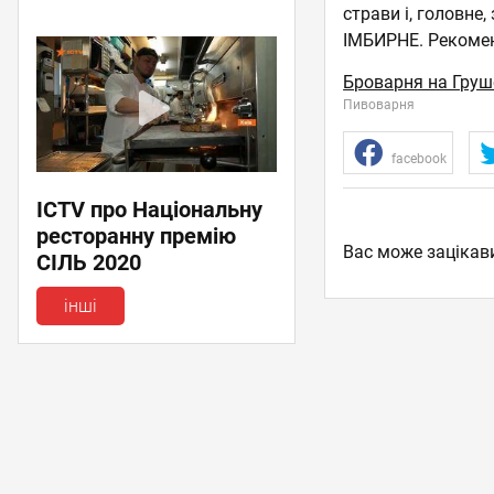
страви і, головне
ІМБИРНЕ. Рекомен
Броварня на Груш
Пивоварня
facebook
ICTV про Національну
ресторанну премію
Вас може зацікав
СІЛЬ 2020
інші