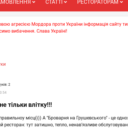
АМОВЛЕННЯ
СТАТТІ
РЕСТОРАТОРАМ
ьковою агресією Мордора проти України інформація сайту т
симо вибачення. Слава Україні!
уки
уків: 2
3:54
е тільки влітку!!!
правильноу місці))) А "Броварня на Грушевського" - це одн
 ресторан: тут затишно, тепло, ненав’язливе обслуговуван