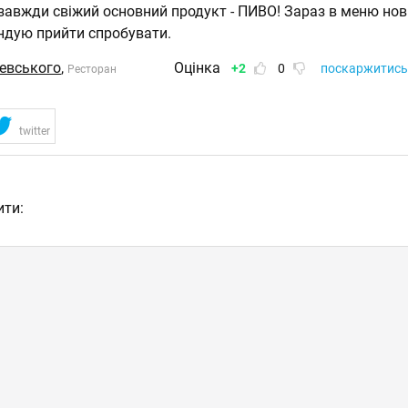
, завжди свіжий основний продукт - ПИВО! Зараз в меню нов
дую прийти спробувати.
евського
,
Оцінка
+2
0
поскаржитись
Ресторан
twitter
ити: