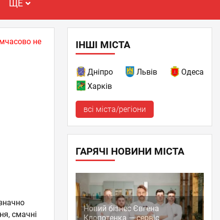
ЩЕ
имчасово не
ІНШІ МІСТА
Дніпро
Львів
Одеса
Харків
всі міста/регіони
ГАРЯЧІ НОВИНИ МІСТА
означно
Новий бізнес Євгена
ня, смачні
Клопотенка — сервіс