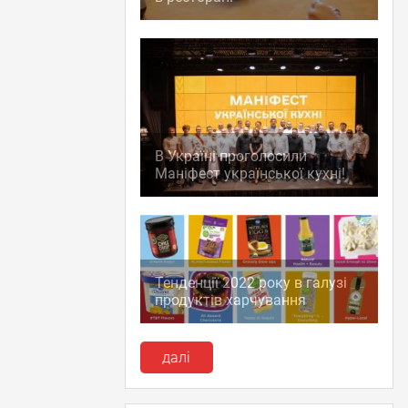
В Україні проголосили
Маніфест української кухні!
Тенденції 2022 року в галузі
продуктів харчування
далі