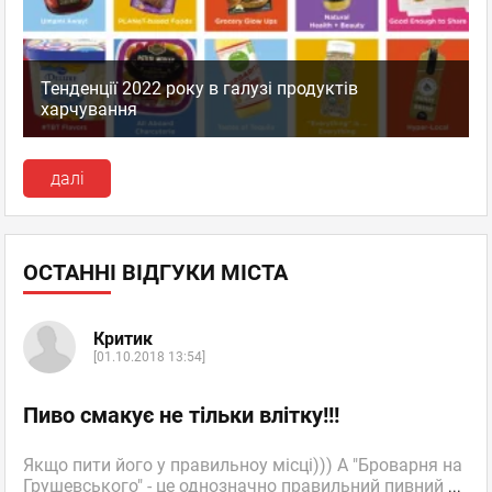
Тенденції 2022 року в галузі продуктів
харчування
далі
ОСТАННІ ВІДГУКИ МІСТА
Критик
[01.10.2018 13:54]
Пиво смакує не тільки влітку!!!
Якщо пити його у правильноу місці))) А "Броварня на
Грушевського" - це однозначно правильний пивний
...