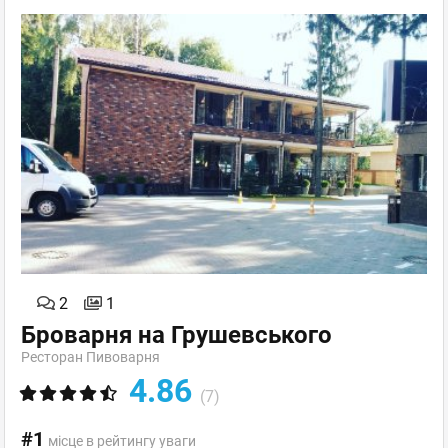
2
1
Броварня на Грушевського
Ресторан Пивоварня
4.86
(7)
#1
місце в рейтингу уваги