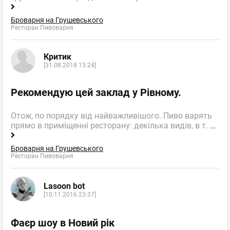
Броварня на Грушевського
Ресторан Пивоварня
Критик
[31.08.2018 13:24]
Рекомендую цей заклад у Рівному.
Отож, по порядку від найважливішого. Пиво варять
прямо в приміщенні ресторану: декілька видів, в т.
...
Броварня на Грушевського
Ресторан Пивоварня
Lasoon bot
[10.11.2016 23:37]
Фаєр шоу в Новий рік