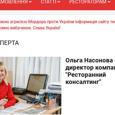
АМОВЛЕННЯ
СТАТТІ
РЕСТОРАТОРАМ
ьковою агресією Мордора проти України інформація сайту т
симо вибачення. Слава Україні!
ПЕРТА
Ольга Насонова 
директор компан
"Ресторанний
консалтинг"