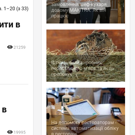
замовлення шеф-кухаря
. 1–20 (з 33)
додому MAKITRA. Як він
працює
ити в
21259
Вітчизняний виробник
перепелиного м'яса та яєць
пропонує
 в
На допомогу рестораторам -
система автоматизації обліку
19995
в ресторані