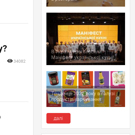
у?
В Україні проголосили
Маніфест української кухні!
34082
Тенденції 2022 року в галузі
продуктів харчування
о
далі