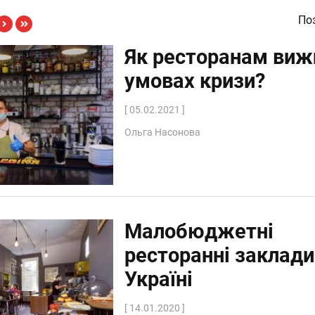
Поз
Як ресторанам виж
умовах кризи?
[ 05.02.2021 ]
Ольга Насонова
Малобюджетні
ресторанні заклади
Україні
[ 14.01.2020 ]