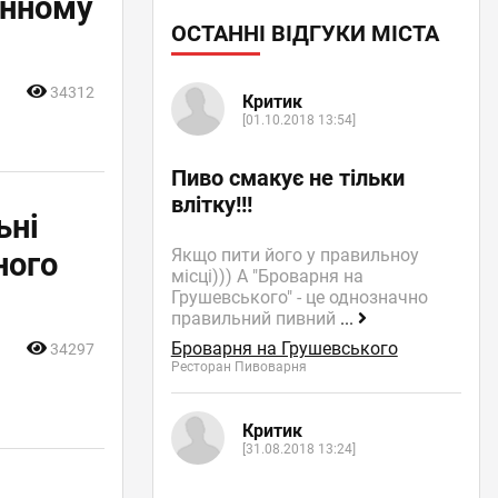
анному
ОСТАННІ ВІДГУКИ МІСТА
34312
Критик
[01.10.2018 13:54]
Пиво смакує не тільки
влітку!!!
ьні
Якщо пити його у правильноу
ного
місці))) А "Броварня на
Грушевського" - це однозначно
правильний пивний
...
Броварня на Грушевського
34297
Ресторан Пивоварня
Критик
[31.08.2018 13:24]