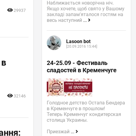
Наближається новорічна ніч.
Якщо хочете, щоб свято у Вашому
29937
закладі запам'яталося гостям на
весь наступний
...
Lasoon bot
[20.09.2016 15:44]
 в
24-25.09 - Фестиваль
сладостей в Кременчуге
ю
32146
Голодное детство Остапа Бендера
в Кременчуге в прошлом!
Теперь Кременчуг кондитерская
столица Украины.
ання:
Приезжай
...