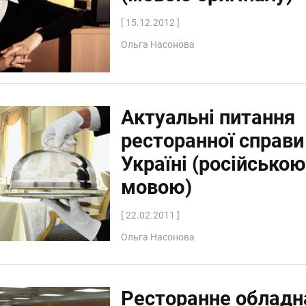
[ 15.12.2012 ]
Ольга Насонова
Актуальні питання
ресторанної справи
Україні (російсько
мовою)
[ 22.02.2011 ]
Ольга Насонова
Ресторанне обладн