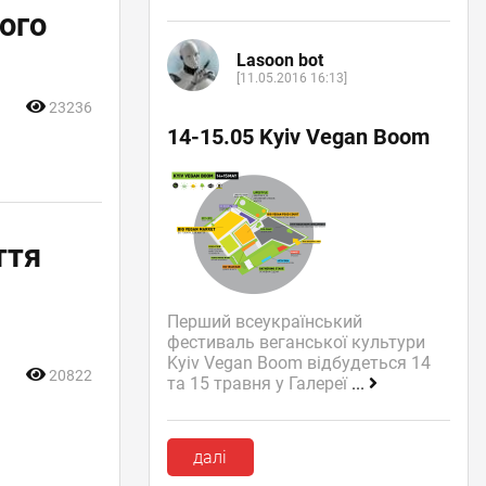
ого
Lasoon bot
[11.05.2016 16:13]
23236
14-15.05 Kyiv Vegan Boom
ття
х
Перший всеукраїнський
фестиваль веганської культури
Kyiv Vegan Boom відбудеться 14
20822
та 15 травня у Галереї
...
далі