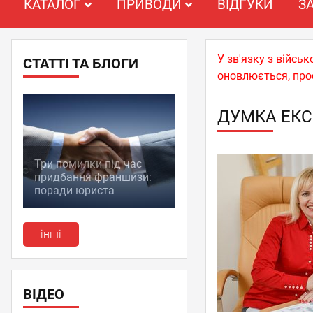
КАТАЛОГ
ПРИВОДИ
ВІДГУКИ
З
У зв'язку з війс
СТАТТІ ТА БЛОГИ
оновлюється, про
ДУМКА ЕКС
Три помилки під час
придбання франшизи:
поради юриста
інші
ВІДЕО