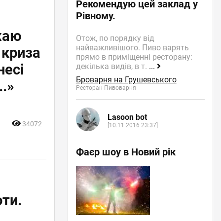
Рекомендую цей заклад у
Рівному.
жаю
Отож, по порядку від
найважливішого. Пиво варять
 криза
прямо в приміщенні ресторану:
несі
декілька видів, в т.
...
Броварня на Грушевського
..»
Ресторан Пивоварня
Lasoon bot
34072
[10.11.2016 23:37]
Фаєр шоу в Новий рік
оти.