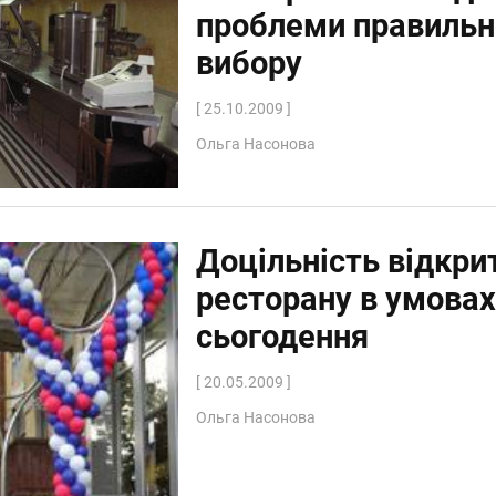
проблеми правильн
вибору
[ 25.10.2009 ]
Ольга Насонова
Доцільність відкри
ресторану в умова
сьогодення
[ 20.05.2009 ]
Ольга Насонова