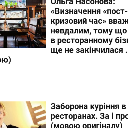
Ольга Насонова:
«Визначення «пост-
кризовий час» вва
невдалим, тому що
в ресторанному біз
ще не закінчилася .
ою)
Заборона куріння в
ресторанах. За і пр
(мовою оригіналу)