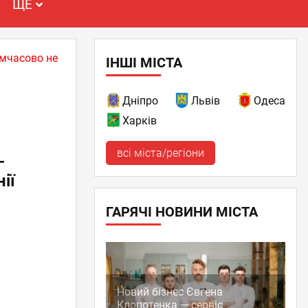
ЩЕ
имчасово не
ІНШІ МІСТА
Дніпро
Львів
Одеса
Харків
всі міста/регіони
-
ії
ГАРЯЧІ НОВИНИ МІСТА
Новий бізнес Євгена
Клопотенка — сервіс