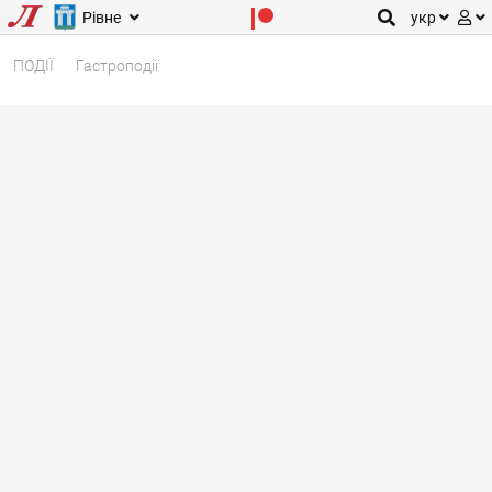
Рівне
укр
ПОДІЇ
Гастроподії