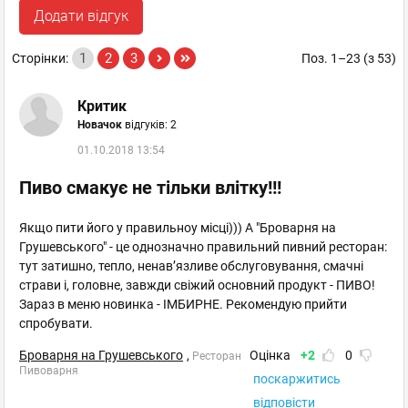
Додати відгук
1
2
3
Сторінки:
Поз. 1–23 (з 53)
Критик
Новачок
відгуків: 2
01.10.2018 13:54
Пиво смакує не тільки влітку!!!
Якщо пити його у правильноу місці))) А "Броварня на
Грушевського" - це однозначно правильний пивний ресторан:
тут затишно, тепло, ненав’язливе обслуговування, смачні
страви і, головне, завжди свіжий основний продукт - ПИВО!
Зараз в меню новинка - ІМБИРНЕ. Рекомендую прийти
спробувати.
Броварня на Грушевського
,
Оцінка
+2
0
Ресторан
Пивоварня
поскаржитись
відповісти