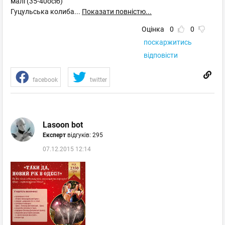
малі (35-40осіб)
Гуцульська колиба
...
Показати повністю...
Оцінка
0
0
поскаржитись
відповісти
facebook
twitter
Lasoon bot
Експерт
відгуків: 295
07.12.2015 12:14