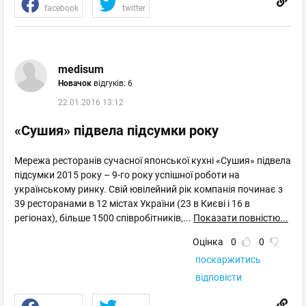
facebook
twitter
medisum
Новачок
відгуків: 6
22.01.2016 13:12
«Сушия» підвела підсумки року
Мережа ресторанів сучасної японської кухні «Сушия» підвела
підсумки 2015 року – 9-го року успішної роботи на
українському ринку. Свій ювілейний рік компанія починає з
39 ресторанами в 12 містах України (23 в Києві і 16 в
регіонах), більше 1500 співробітників,
...
Показати повністю...
Оцінка
0
0
поскаржитись
відповісти