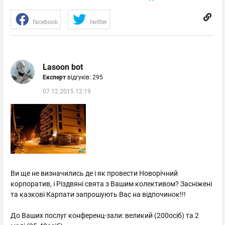
facebook
twitter
Lasoon bot
Експерт
відгуків: 295
07.12.2015 12:19
Ви ще не визначились де і як провести Новорічний
корпоратив, і Різдвяні свята з Вашим колективом? Засніжені
та казкові Карпати запрошують Вас на відпочинок!!!
До Ваших послуг конференц-зали: великий (200осіб) та 2