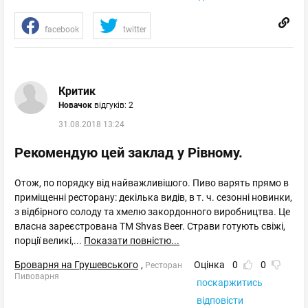
facebook
twitter
Критик
Новачок
відгуків: 2
31.08.2018 13:24
Рекомендую цей заклад у Рівному.
Отож, по порядку від найважливішого. Пиво варять прямо в
приміщенні ресторану: декілька видів, в т. ч. сезонні новинки,
з відбірного солоду та хмелю закордонного виробництва. Це
власна зареєстрована ТМ Shvas Beer. Страви готують свіжі,
порції великі,
...
Показати повністю...
Броварня на Грушевського
,
Оцінка
0
0
Ресторан
Пивоварня
поскаржитись
відповісти