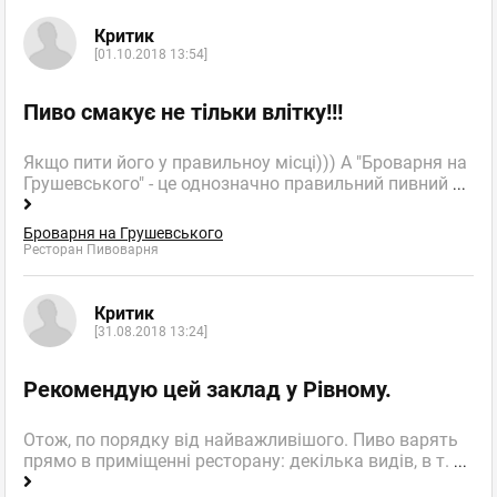
Критик
[01.10.2018 13:54]
Пиво смакує не тільки влітку!!!
Якщо пити його у правильноу місці))) А "Броварня на
Грушевського" - це однозначно правильний пивний
...
Броварня на Грушевського
Ресторан Пивоварня
Критик
[31.08.2018 13:24]
Рекомендую цей заклад у Рівному.
Отож, по порядку від найважливішого. Пиво варять
прямо в приміщенні ресторану: декілька видів, в т.
...