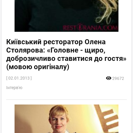
Київський ресторатор Олена
Столярова: «Головне - щиро,
доброзичливо ставитися до гостя»
(мовою оригіналу)
[ 02.01.2013 ]
29672
Інтерв'ю