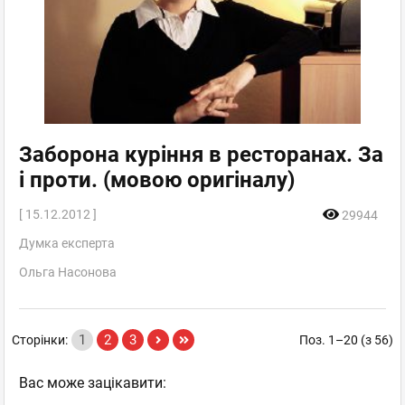
Заборона куріння в ресторанах. За
і проти. (мовою оригіналу)
[ 15.12.2012 ]
29944
Думка експерта
Ольга Насонова
1
2
3
Сторінки:
Поз. 1–20 (з 56)
Вас може зацікавити: