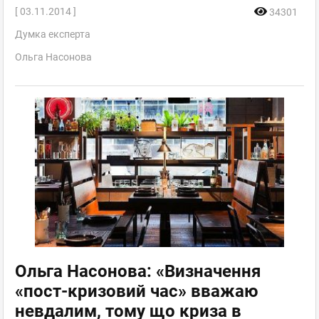
[ 03.11.2014 ]
34301
Думка експерта
Ольга Насонова
Ольга Насонова: «Визначення
«пост-кризовий час» вважаю
невдалим, тому що криза в