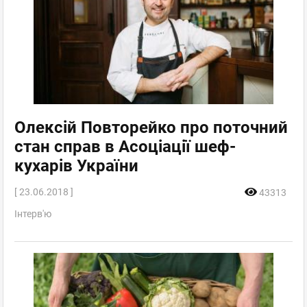
Олексій Повторейко про поточний
стан справ в Асоціації шеф-
кухарів України
[ 23.06.2018 ]
43313
Інтерв'ю