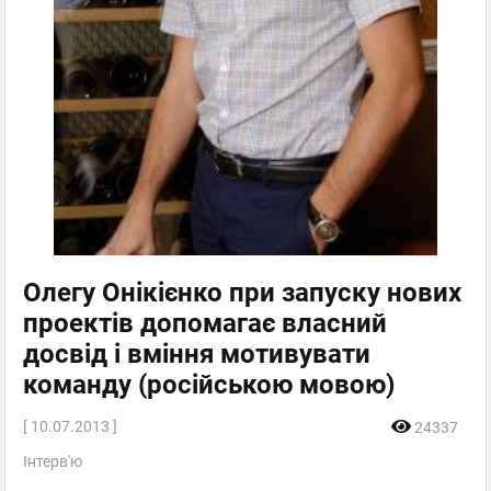
Олегу Онікієнко при запуску нових
проектів допомагає власний
досвід і вміння мотивувати
команду (російською мовою)
[ 10.07.2013 ]
24337
Інтерв'ю