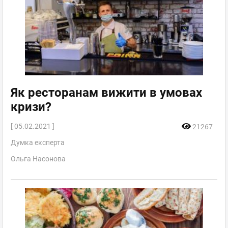
Як ресторанам вижити в умовах
кризи?
[ 05.02.2021 ]
21267
Думка експерта
Ольга Насонова