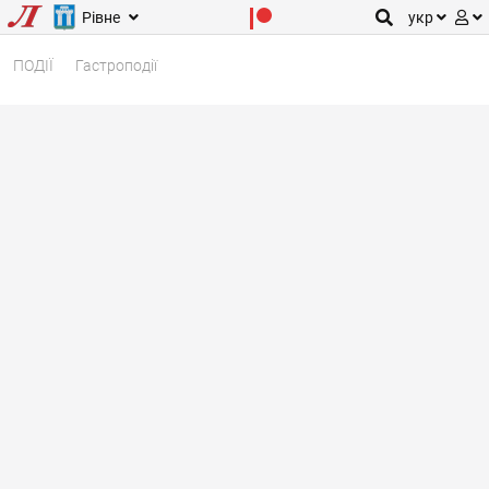
Рівне
укр
ПОДІЇ
Гастроподії