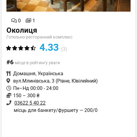
0
1
Околиця
Готельно-ресторанний комплекс
4.33
(3)
#6
місце в рейтингу уваги
Домашня
,
Українська
вул.Млинівська, 3
(Рівне, Ювілейний)
Пн–Нд 00:00 - 24:00
150 – 300 ₴
03622 5 40 22
місць для банкету/фуршету — 200/0