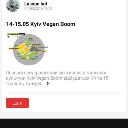
Lasoon bot
[11.05.2016 16:13]
14-15.05 Kyiv Vegan Boom
Перший всеукраїнський фестиваль веганської
культури Kyiv Vegan Boom відбудеться 14 та 15
травня у Галереї
...
далі