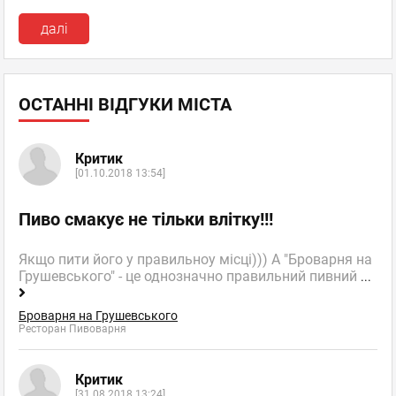
далі
ОСТАННІ ВІДГУКИ МІСТА
Критик
[01.10.2018 13:54]
Пиво смакує не тільки влітку!!!
Якщо пити його у правильноу місці))) А "Броварня на
Грушевського" - це однозначно правильний пивний
...
Броварня на Грушевського
Ресторан Пивоварня
Критик
[31.08.2018 13:24]