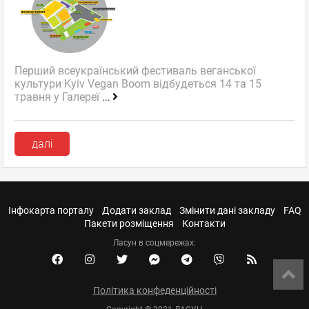
Перший всеукраїнський фестиваль веганської
культури Kyiv Vegan Boom відбудеться 14 та 15
травня у Галереї
...
далі
Інфокарта порталу
Додати заклад
Змінити дані закладу
FAQ
Пакети розміщення
Контакти
Ласун в соцмережах:
Політика конфеденційності