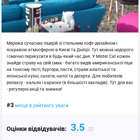
Мережа сучасних піцерій зі стильним лофт-дизайном і
яскравою атмосферою в Києві та Дніпрі. Тут можна недорого
і смачно перекусити в будь-який час дня. У Mister Cat кожен
знайде страву на свій смак - багато видів американської піци
на тонкому тесті, бургери, пасти, страви азіатської та
японської кухні, салати, напої та десерти. Для любителів
релаксу - кальян і караоке (в більшості закладів). Тут для вас
- регулярні акції та знижки!
#3
місце в рейтингу уваги
3.5
Оцінки відвідувачів:
32