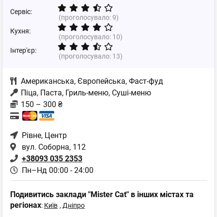
Сервіс:
(проголосувало:
9
)
Кухня:
(проголосувало:
10
)
Інтер'єр:
(проголосувало:
13
)
Американська
,
Європейська
,
Фаст-фуд
Піца, Паста, Гриль-меню, Суші-меню
150 – 300 ₴
Рівне
, Центр
вул. Соборна, 112
+38093 035 2353
Пн–Нд 00:00 - 24:00
Подивитись заклади "Mister Cat" в інших містах та
регіонах
:
Київ
,
Дніпро